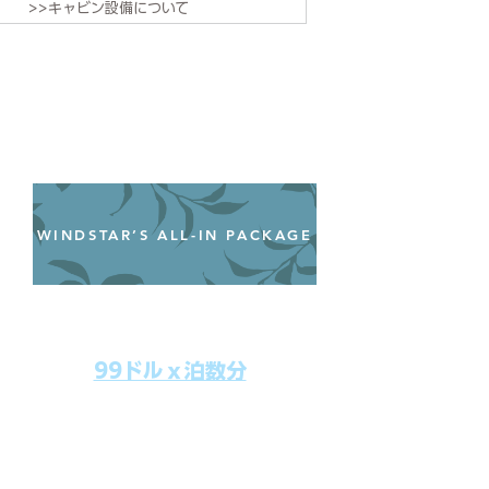
>>キャビン設備について
WINDSTAR’S ALL-IN PACKAGE
オールインクルーシブパッケージ
わずか99ドル／一人一泊あたり
99ドルｘ泊数分
上記のクルーズ料金にオールインクルー
シブパッケージを追加するだけで、
船上で解き放たれた楽しさを味わえま
す。​