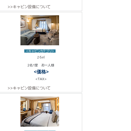
>>キャビン設備について
<キャビンカテゴリ>
26㎡
2名1室 お一人様
<価格>
<TAX>
>>キャビン設備について