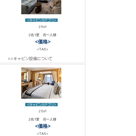
<キャビンカテゴリ>
26㎡
2名1室 お一人様
<価格>
<TAX>
>>キャビン設備について
<キャビンカテゴリ>
26㎡
2名1室 お一人様
<価格>
<TAX>