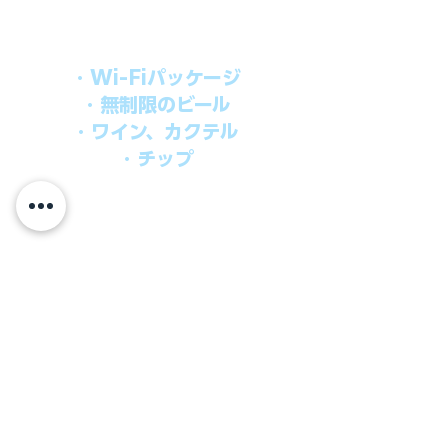
オールインパッケージには下記が含まれ
ます。
・Wi-Fiパッケージ
・無制限のビール
・ワイン、カクテル
・チップ
快適なクルーズを楽しみたい方、お得に
オールインクルーシブを楽しみたい方へ
の選択肢です。
ウインドスタークルーズでは、通常のクルーズ料金
に次のものが含まれます。
●朝食、昼食、ディナー、24時間無料のルームサービス
​●アンフォラダイニング以外の予約制スペシャルダイニ