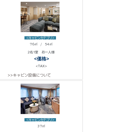
<キャビンカテゴリ>
76㎡ / 54㎡
2名1室 お一人様
<価格>
<TAX>
>>キャビン設備について
<キャビンカテゴリ>
37㎡