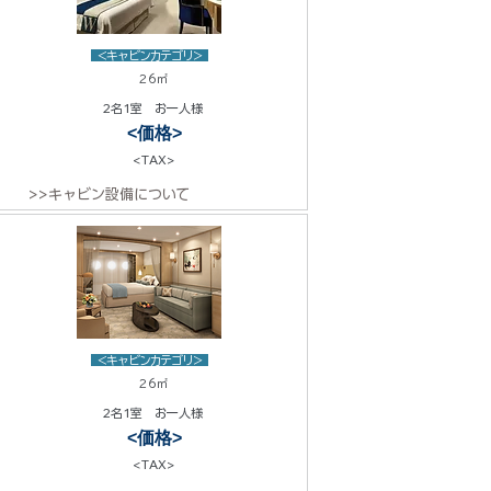
<キャビンカテゴリ>
26㎡
2名1室 お一人様
<価格>
<TAX>
>>キャビン設備について
<キャビンカテゴリ>
26㎡
2名1室 お一人様
<価格>
<TAX>