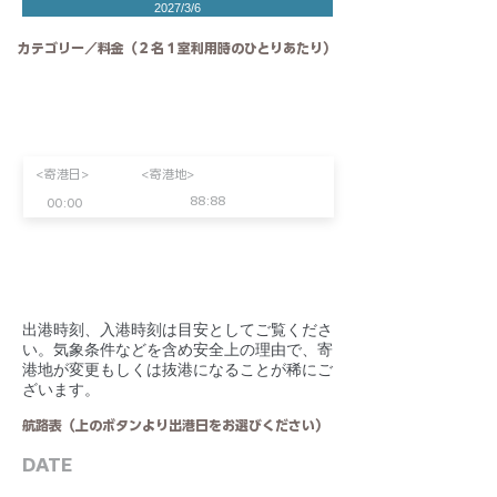
2027/3/6
カテゴリー／料金（２名１室利用時のひとりあたり）
<寄港日>
<寄港地>
88:88
00:00
​出港時刻、入港時刻は目安としてご覧くださ
い。気象条件などを含め安全上の理由で、寄
港地が変更もしくは抜港になることが稀にご
ざいます。
航路表（上のボタンより出港日をお選びください）
DATE