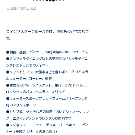
出港日／他の出港日
ウインドスタークルーズでは、次のものが含まれま
す。
●朝食、昼食、ディナー、24時間無料のルームサービス
​●アンフォラダイニング以外の予約制スペシャルダイニ
ングレストランでのディナー
●ソフトドリンク、炭酸水などを含むボトル入りミネラ
ルウォーター、コーヒー、紅茶
●客室でのフルーツバスケット、生花、DVDレンタル、
ロクシタンのバスアメニティ、スリッパ
●ウォータースポーツプラットフォームがオープンした
時のマリンスポーツ
●カリブ海、タヒチなどの航路においてシュノーケリン
グ・エクイップメントのレンタルが無料です
​●シグネシャー・ヨット・デッキ・バーベキュー・ディ
ナー（天候により中止の場合あり）