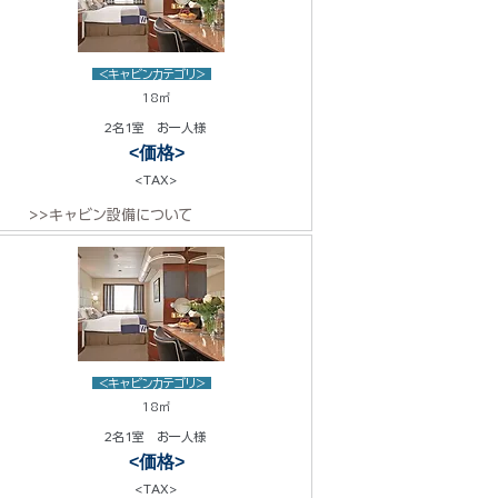
<キャビンカテゴリ>
18㎡
2名1室 お一人様
<価格>
<TAX>
>>キャビン設備について
<キャビンカテゴリ>
18㎡
2名1室 お一人様
<価格>
<TAX>