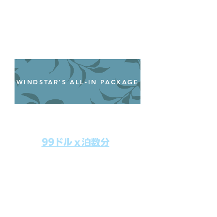
WINDSTAR’S ALL-IN PACKAGE
オールインクルーシブパッケージ
わずか99ドル／一人一泊あたり
99ドルｘ泊数分
上記のクルーズ料金にオールインクルー
シブパッケージを追加するだけで、
船上で解き放たれた楽しさを味わえま
す。​
オールインパッケージには下記が含まれ
ます。