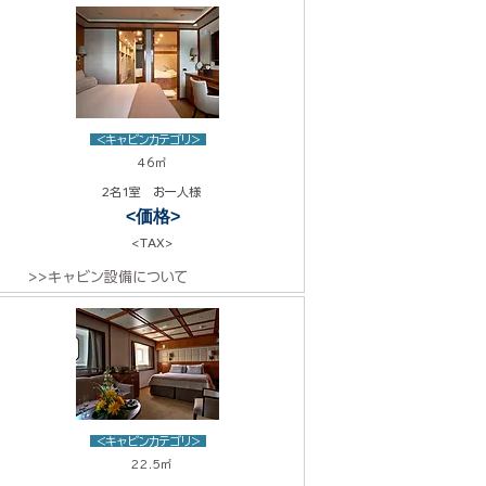
<キャビンカテゴリ>
46㎡
2名1室 お一人様
<価格>
<TAX>
>>キャビン設備について
<キャビンカテゴリ>
22.5㎡