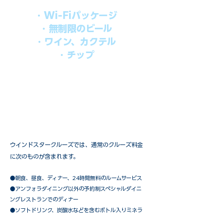
・Wi-Fiパッケージ
・無制限のビール
・ワイン、カクテル
・チップ
快適なクルーズを楽しみたい方、お得に
オールインクルーシブを楽しみたい方へ
の選択肢です。
ウインドスタークルーズでは、通常のクルーズ料金
に次のものが含まれます。
●朝食、昼食、ディナー、24時間無料のルームサービス
​●アンフォラダイニング以外の予約制スペシャルダイニ
ングレストランでのディナー
●ソフトドリンク、炭酸水などを含むボトル入りミネラ