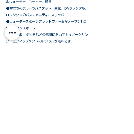
ルウォーター、コーヒー、紅茶
●客室でのフルーツバスケット、生花、DVDレンタル、
ロクシタンのバスアメニティ、スリッパ
●ウォータースポーツプラットフォームがオープンした
時のマリンスポーツ
●カリブ海、タヒチなどの航路においてシュノーケリン
グ・エクイップメントのレンタルが無料です
​●シグネシャー・ヨット・デッキ・バーベキュー・ディ
ナー（天候により中止の場合あり）
●上陸時のテンダーボート使用料
ウインドスタークルーズおすすめの「オールインパ
ッケージ」以外に、必要なものだけを追加されたい
お客様のために、下記のパッケージを
ご用意しています。
ご予約方法