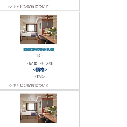
>>キャビン設備について
<キャビンカテゴリ>
18㎡
2名1室 お一人様
<価格>
<TAX>
>>キャビン設備について