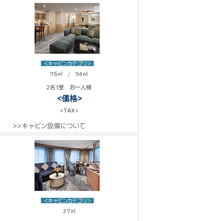
<キャビンカテゴリ>
76㎡ / 54㎡
2名1室 お一人様
<価格>
<TAX>
>>キャビン設備について
<キャビンカテゴリ>
37㎡