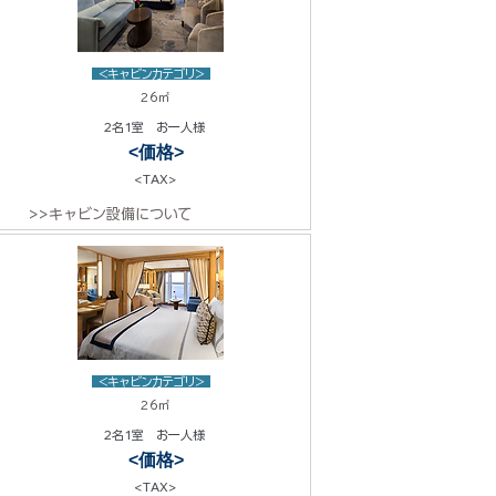
<キャビンカテゴリ>
26㎡
2名1室 お一人様
<価格>
<TAX>
>>キャビン設備について
<キャビンカテゴリ>
26㎡
2名1室 お一人様
<価格>
<TAX>