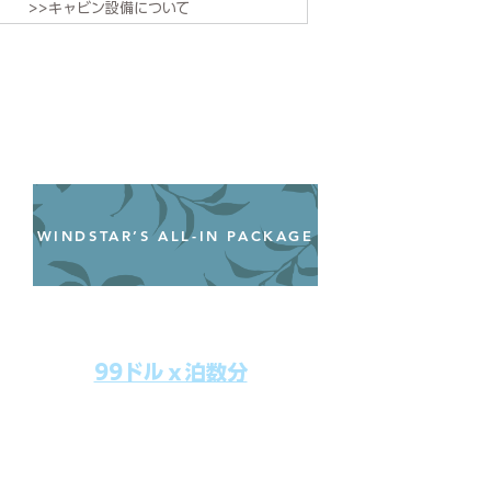
>>キャビン設備について
WINDSTAR’S ALL-IN PACKAGE
オールインクルーシブパッケージ
わずか99ドル／一人一泊あたり
99ドルｘ泊数分
上記のクルーズ料金にオールインクルー
シブパッケージを追加するだけで、
船上で解き放たれた楽しさを味わえま
す。​