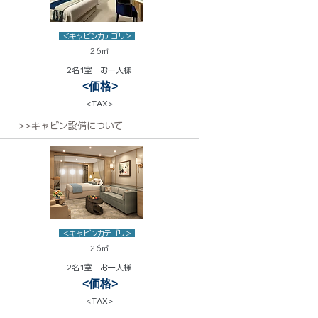
<キャビンカテゴリ>
26㎡
2名1室 お一人様
<価格>
<TAX>
>>キャビン設備について
<キャビンカテゴリ>
26㎡
2名1室 お一人様
<価格>
<TAX>