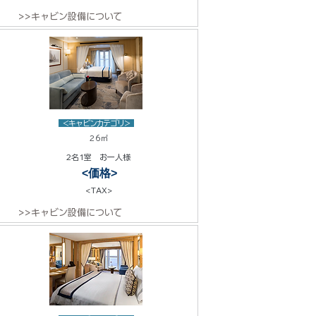
>>キャビン設備について
<キャビンカテゴリ>
26㎡
2名1室 お一人様
<価格>
<TAX>
>>キャビン設備について