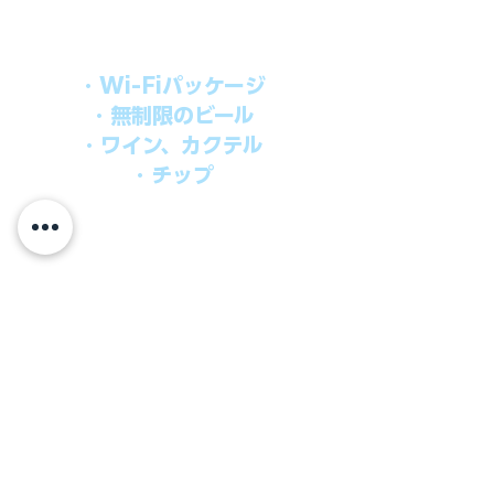
オールインパッケージには下記が含まれ
ます。
・Wi-Fiパッケージ
・無制限のビール
・ワイン、カクテル
・チップ
快適なクルーズを楽しみたい方、お得に
オールインクルーシブを楽しみたい方へ
の選択肢です。
ウインドスタークルーズでは、通常のクルーズ料金
に次のものが含まれます。
●朝食、昼食、ディナー、24時間無料のルームサービス
​●アンフォラダイニング以外の予約制スペシャルダイニ