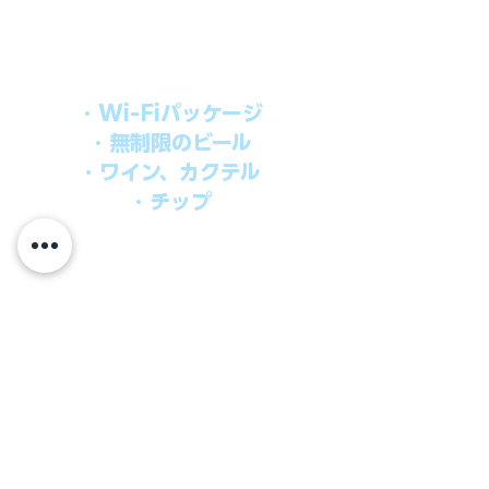
船上で解き放たれた楽しさを味わえま
す。​
オールインパッケージには下記が含まれ
ます。
・Wi-Fiパッケージ
・無制限のビール
・ワイン、カクテル
・チップ
快適なクルーズを楽しみたい方、お得に
オールインクルーシブを楽しみたい方へ
の選択肢です。
ウインドスタークルーズでは、通常のクルーズ料金
に次のものが含まれます。
●朝食、昼食、ディナー、24時間無料のルームサービス