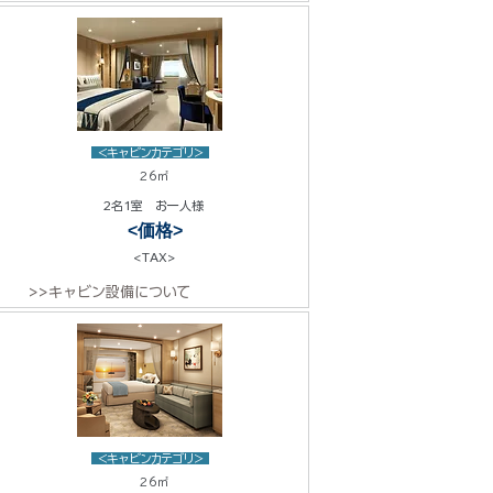
<キャビンカテゴリ>
26㎡
2名1室 お一人様
<価格>
<TAX>
>>キャビン設備について
<キャビンカテゴリ>
26㎡