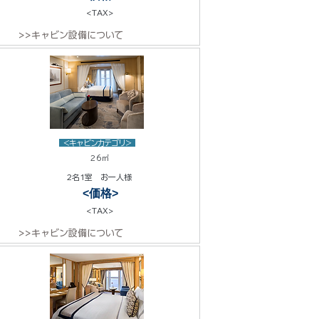
<TAX>
>>キャビン設備について
<キャビンカテゴリ>
26㎡
2名1室 お一人様
<価格>
<TAX>
>>キャビン設備について