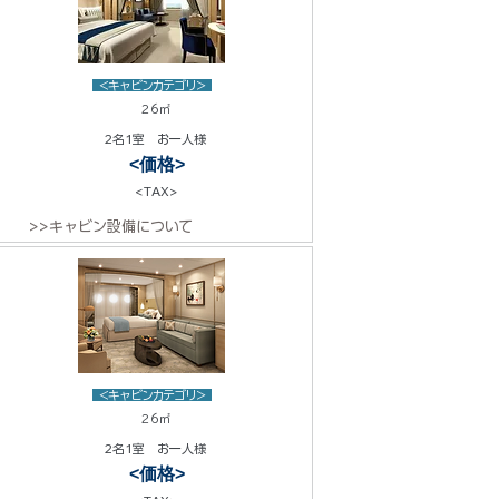
<キャビンカテゴリ>
26㎡
2名1室 お一人様
<価格>
<TAX>
>>キャビン設備について
<キャビンカテゴリ>
26㎡
2名1室 お一人様
<価格>