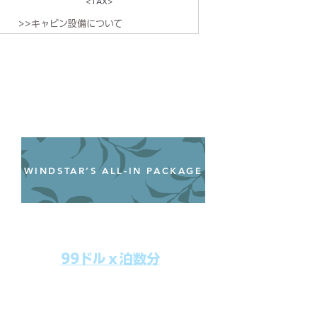
<TAX>
>>キャビン設備について
WINDSTAR’S ALL-IN PACKAGE
オールインクルーシブパッケージ
わずか99ドル／一人一泊あたり
99ドルｘ泊数分
上記のクルーズ料金にオールインクルー
シブパッケージを追加するだけで、