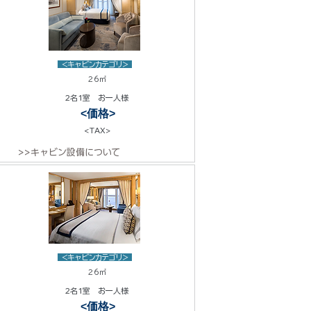
<キャビンカテゴリ>
26㎡
2名1室 お一人様
<価格>
<TAX>
>>キャビン設備について
<キャビンカテゴリ>
26㎡
2名1室 お一人様
<価格>