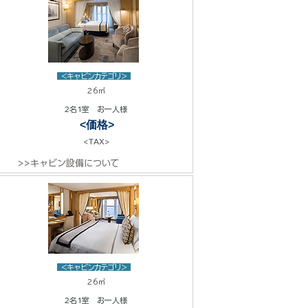
<キャビンカテゴリ>
26㎡
2名1室 お一人様
<価格>
<TAX>
>>キャビン設備について
<キャビンカテゴリ>
26㎡
2名1室 お一人様