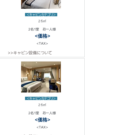
<キャビンカテゴリ>
26㎡
2名1室 お一人様
<価格>
<TAX>
>>キャビン設備について
<キャビンカテゴリ>
26㎡
2名1室 お一人様
<価格>
<TAX>