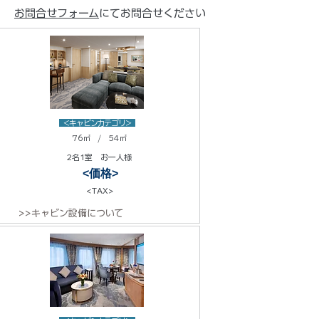
お問合せフォーム
にてお問合せください
<キャビンカテゴリ>
76㎡ / 54㎡
2名1室 お一人様
<価格>
<TAX>
>>キャビン設備について