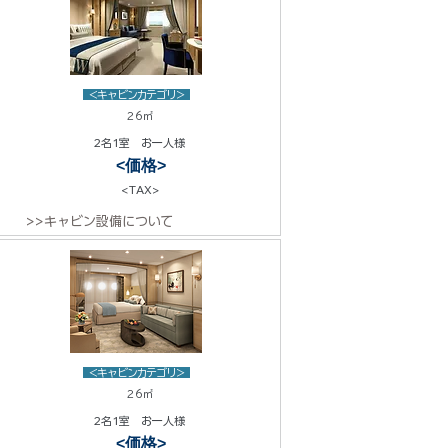
<キャビンカテゴリ>
26㎡
2名1室 お一人様
<価格>
<TAX>
>>キャビン設備について
<キャビンカテゴリ>
26㎡
2名1室 お一人様
<価格>