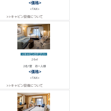
<価格>
<TAX>
>>キャビン設備について
<キャビンカテゴリ>
26㎡
2名1室 お一人様
<価格>
<TAX>
>>キャビン設備について