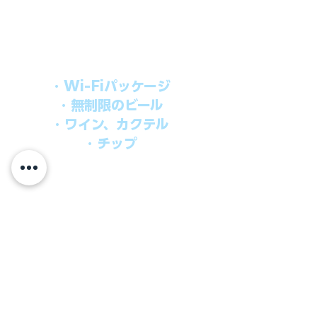
シブパッケージを追加するだけで、
船上で解き放たれた楽しさを味わえま
す。​
オールインパッケージには下記が含まれ
ます。
・Wi-Fiパッケージ
・無制限のビール
・ワイン、カクテル
・チップ
快適なクルーズを楽しみたい方、お得に
オールインクルーシブを楽しみたい方へ
の選択肢です。
ウインドスタークルーズでは、通常のクルーズ料金
に次のものが含まれます。