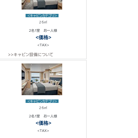
<キャビンカテゴリ>
26㎡
2名1室 お一人様
<価格>
<TAX>
>>キャビン設備について
<キャビンカテゴリ>
26㎡
2名1室 お一人様
<価格>
<TAX>