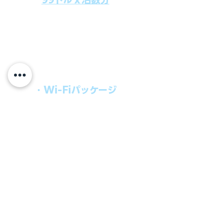
上記のクルーズ料金にオールインクルー
シブパッケージを追加するだけで、
船上で解き放たれた楽しさを味わえま
す。​
オールインパッケージには下記が含まれ
ます。
・Wi-Fiパッケージ
・無制限のビール
・ワイン、カクテル
・チップ
快適なクルーズを楽しみたい方、お得に
オールインクルーシブを楽しみたい方へ
の選択肢です。