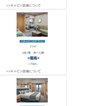
>>キャビン設備について
<キャビンカテゴリ>
23㎡
2名1室 お一人様
<価格>
<TAX>
>>キャビン設備について