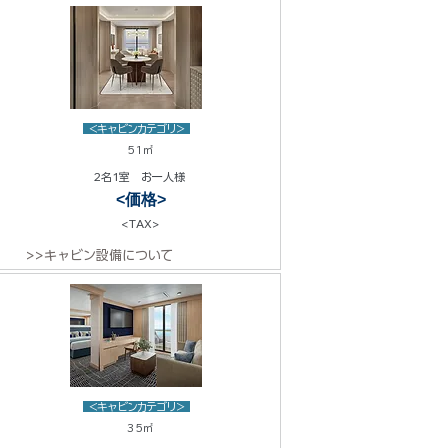
<キャビンカテゴリ>
51㎡
2名1室 お一人様
<価格>
<TAX>
>>キャビン設備について
<キャビンカテゴリ>
35㎡