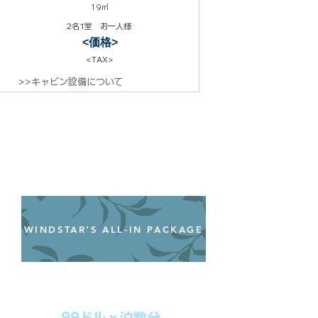
19㎡
2名1室 お一人様
<価格>
<TAX>
>>キャビン設備について
WINDSTAR’S ALL-IN PACKAGE
オールインクルーシブパッケージ
わずか99ドル／一人一泊あたり
99ドルｘ泊数分