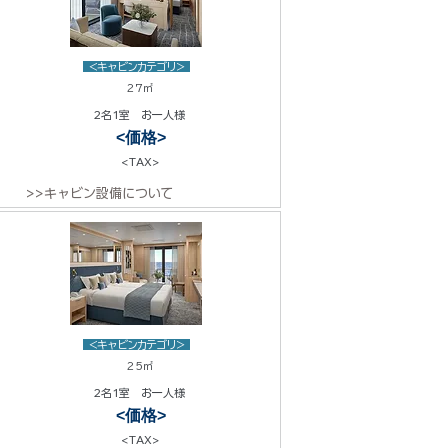
<キャビンカテゴリ>
27㎡
2名1室 お一人様
<価格>
<TAX>
>>キャビン設備について
<キャビンカテゴリ>
25㎡
2名1室 お一人様
<価格>
<TAX>