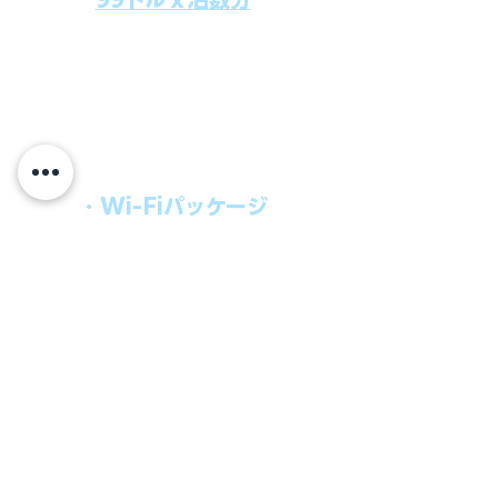
上記のクルーズ料金にオールインクルー
シブパッケージを追加するだけで、
船上で解き放たれた楽しさを味わえま
す。​
オールインパッケージには下記が含まれ
ます。
・Wi-Fiパッケージ
・無制限のビール
・ワイン、カクテル
・チップ
快適なクルーズを楽しみたい方、お得に
オールインクルーシブを楽しみたい方へ
の選択肢です。