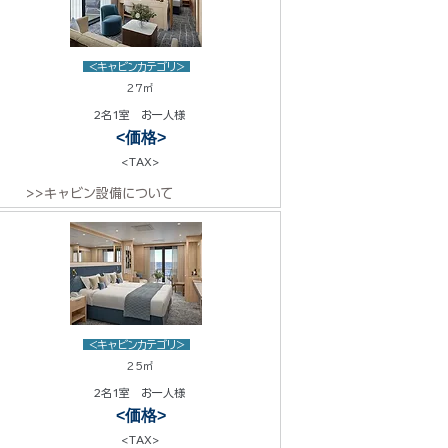
<キャビンカテゴリ>
27㎡
2名1室 お一人様
<価格>
<TAX>
>>キャビン設備について
<キャビンカテゴリ>
25㎡
2名1室 お一人様
<価格>
<TAX>