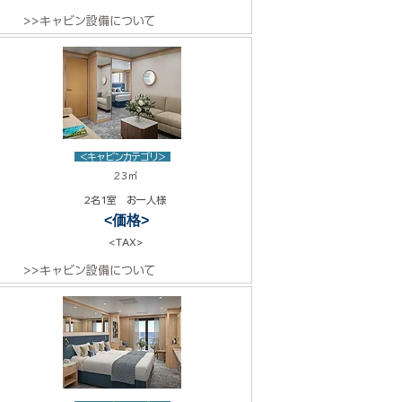
>>キャビン設備について
<キャビンカテゴリ>
23㎡
2名1室 お一人様
<価格>
<TAX>
>>キャビン設備について