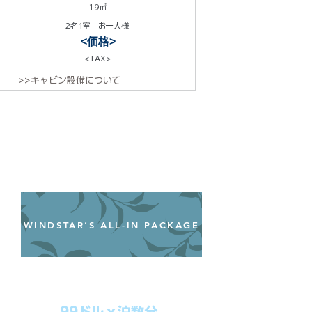
19㎡
2名1室 お一人様
<価格>
<TAX>
>>キャビン設備について
WINDSTAR’S ALL-IN PACKAGE
オールインクルーシブパッケージ
わずか99ドル／一人一泊あたり
99ドルｘ泊数分