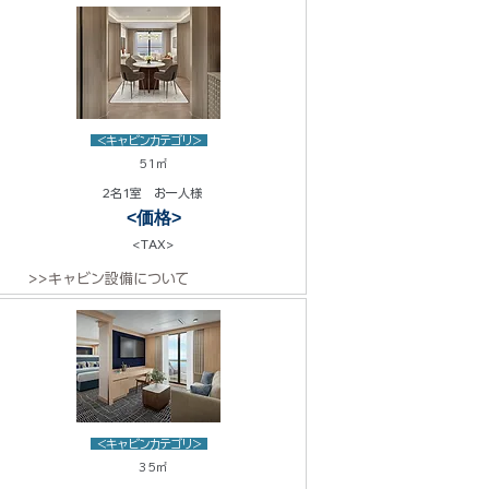
<キャビンカテゴリ>
51㎡
2名1室 お一人様
<価格>
<TAX>
>>キャビン設備について
<キャビンカテゴリ>
35㎡