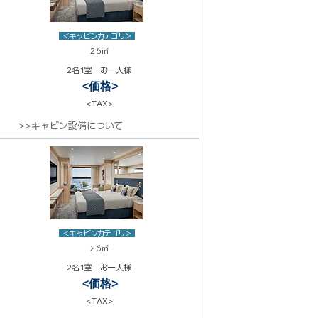
<キャビンカテゴリ>
26㎡
2名1室 お一人様
<価格>
<TAX>
>>キャビン設備について
<キャビンカテゴリ>
26㎡
2名1室 お一人様
<価格>
<TAX>