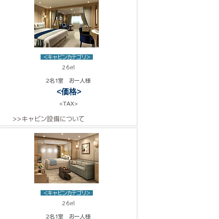
<キャビンカテゴリ>
26㎡
2名1室 お一人様
<価格>
<TAX>
>>キャビン設備について
<キャビンカテゴリ>
26㎡
2名1室 お一人様