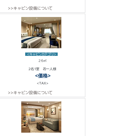
>>キャビン設備について
<キャビンカテゴリ>
26㎡
2名1室 お一人様
<価格>
<TAX>
>>キャビン設備について