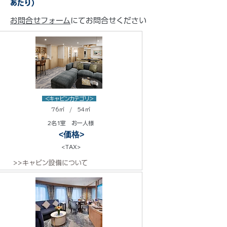
あたり）
お問合せフォーム
にてお問合せください
<キャビンカテゴリ>
76㎡ / 54㎡
2名1室 お一人様
<価格>
<TAX>
>>キャビン設備について