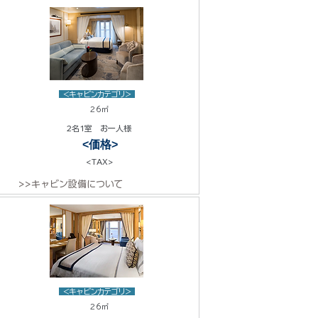
<キャビンカテゴリ>
26㎡
2名1室 お一人様
<価格>
<TAX>
>>キャビン設備について
<キャビンカテゴリ>
26㎡