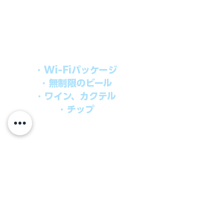
上記のクルーズ料金にオールインクルー
シブパッケージを追加するだけで、
船上で解き放たれた楽しさを味わえま
す。​
オールインパッケージには下記が含まれ
ます。
・Wi-Fiパッケージ
・無制限のビール
・ワイン、カクテル
・チップ
快適なクルーズを楽しみたい方、お得に
オールインクルーシブを楽しみたい方へ
の選択肢です。
ウインドスタークルーズでは、通常のクルーズ料金
に次のものが含まれます。