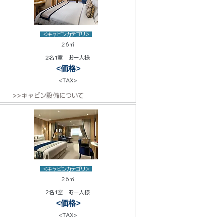
<キャビンカテゴリ>
26㎡
2名1室 お一人様
<価格>
<TAX>
>>キャビン設備について
<キャビンカテゴリ>
26㎡
2名1室 お一人様
<価格>
<TAX>