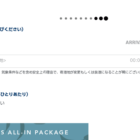
びください）
ARRIV
地>
00:
い。気象条件などを含め安全上の理由で、寄港地が変更もしくは抜港になることが稀にござい
のひとりあたり）
い
オールインクル
S ALL-IN PACKAGE
わずか99ド