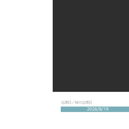
出港日／他の出港日
2026/8/19