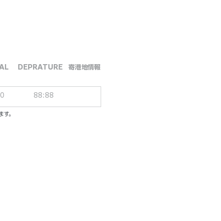
AL
DEPRATURE
​寄港地情報
00
88:88
ます。
ーシブパッケージ
ル／一人一泊あたり