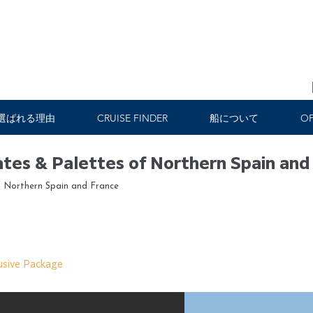
選ばれる理由
CRUISE FINDER
船について
OF
lates & Palettes of Northern Spain and
of Northern Spain and France
usive Package