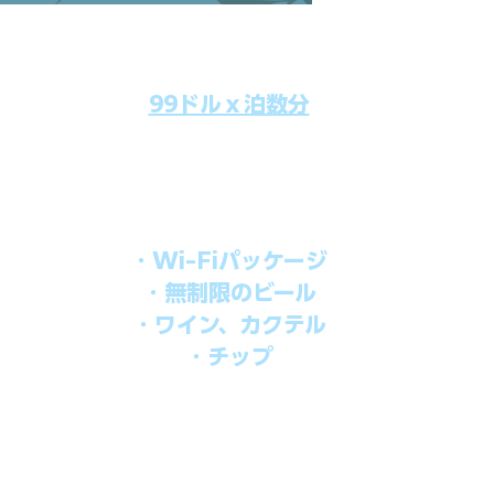
99ドルｘ泊数分
のクルーズ料金にオールインクルーシブパッケージを追加するだけで
船上で解き放たれた楽しさを味わえます。​
オールインパッケージには下記が含まれます。
・Wi-Fiパッケージ
・無制限のビール
・ワイン、カクテル
・チップ
を楽しみたい方、お得にオールインクルーシブを楽しみたい方への