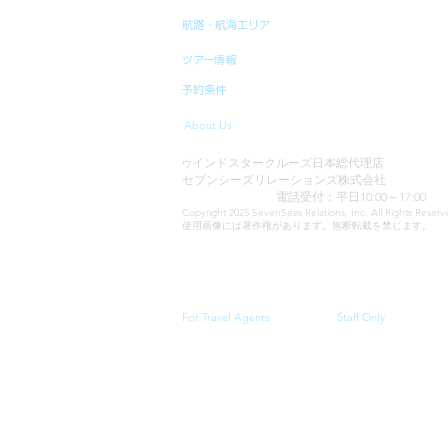
航路・航海エリア
ツアー情報
予約条件
About Us
インドスタークルーズ日本総代理店
ウ
セブンシーズリレーションズ株式会社
TEL:03-6869-7117
電話受付：平日10:00～17:00
Copyright 2025 SevenSeas Relations, Inc. All Rights Rese
使用画像には著作権があります。無断転載を禁じます。
当サイトに表示される料金、クルーズスケジュール・
For Travel Agents
Staff Only