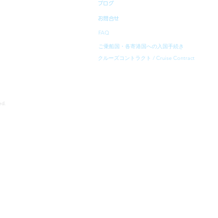
ブログ
お問合せ
FAQ
ご乗船国・各寄港国への入国手続き
クルーズコントラクト / Cruise Contract
rved.
寄港地等は、予告無く変更になることがあります。