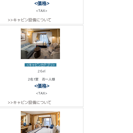
<価格>
<TAX>
>>キャビン設備について
<キャビンカテゴリ>
26㎡
2名1室 お一人様
<価格>
<TAX>
>>キャビン設備について