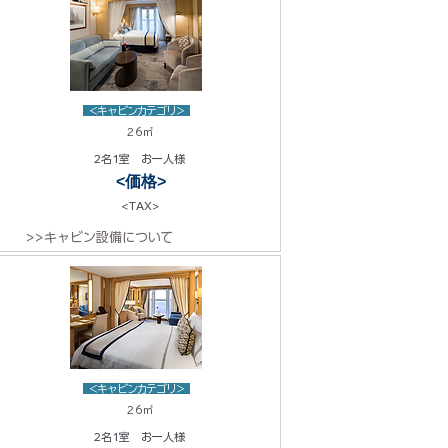
<キャビンカテゴリ>
26㎡
2名1室 お一人様
<価格>
<TAX>
>>キャビン設備について
<キャビンカテゴリ>
26㎡
2名1室 お一人様