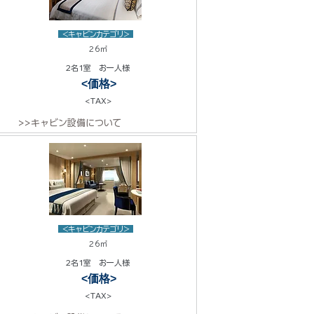
<キャビンカテゴリ>
26㎡
2名1室 お一人様
<価格>
<TAX>
>>キャビン設備について
<キャビンカテゴリ>
26㎡
2名1室 お一人様
<価格>
<TAX>