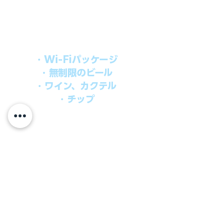
シブパッケージを追加するだけで、
船上で解き放たれた楽しさを味わえま
す。​
オールインパッケージには下記が含まれ
ます。
・Wi-Fiパッケージ
・無制限のビール
・ワイン、カクテル
・チップ
快適なクルーズを楽しみたい方、お得に
オールインクルーシブを楽しみたい方へ
の選択肢です。
ウインドスタークルーズでは、通常のクルーズ料金
に次のものが含まれます。