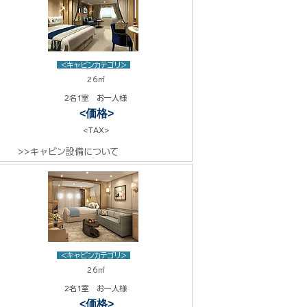
<キャビンカテゴリ>
26㎡
2名1室 お一人様
<価格>
<TAX>
>>キャビン設備について
<キャビンカテゴリ>
26㎡
2名1室 お一人様
<価格>