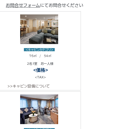
お問合せフォーム
にてお問合せください
<キャビンカテゴリ>
76㎡ / 54㎡
2名1室 お一人様
<価格>
<TAX>
>>キャビン設備について