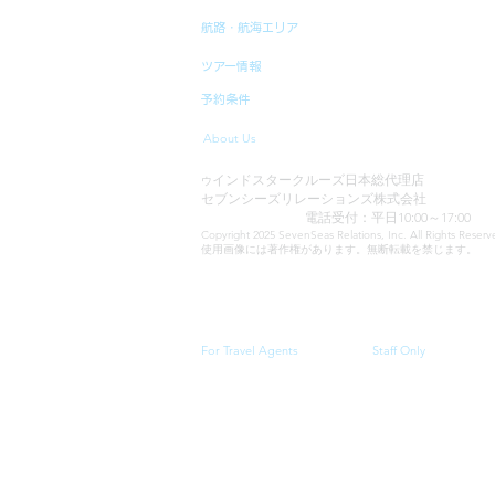
航路・航海エリア
ツアー情報
予約条件
About Us
インドスタークルーズ日本総代理店
ウ
セブンシーズリレーションズ株式会社
TEL:03-6869-7117
電話受付：平日10:00～17:00
Copyright 2025 SevenSeas Relations, Inc. All Rights Rese
使用画像には著作権があります。無断転載を禁じます。
当サイトに表示される料金、クルーズスケジュール・
For Travel Agents
Staff Only