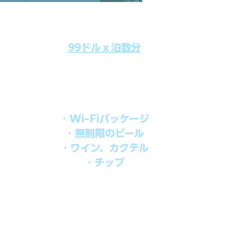
99ドルｘ泊数分
のクルーズ料金にオールインクルーシブパッケージを追加するだけで
船上で解き放たれた楽しさを味わえます。​
オールインパッケージには下記が含まれます。
・Wi-Fiパッケージ
・無制限のビール
・ワイン、カクテル
・チップ
を楽しみたい方、お得にオールインクルーシブを楽しみたい方への