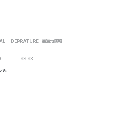
AL
DEPRATURE
​寄港地情報
00
88:88
ます。
ーシブパッケージ
ル／一人一泊あたり