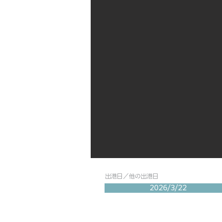
出港日／他の出港日
2026/3/22