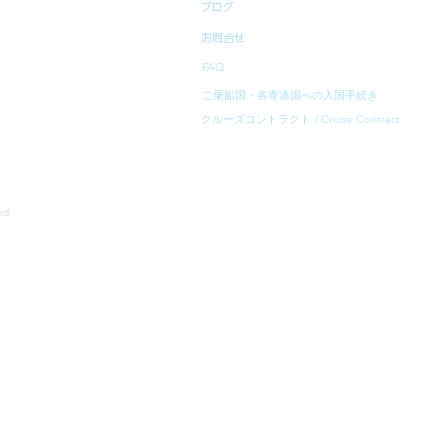
ブログ
お問合せ
FAQ
ご乗船国・各寄港国への入国手続き
クルーズコントラクト / Cruise Contract
rved.
寄港地等は、予告無く変更になることがあります。