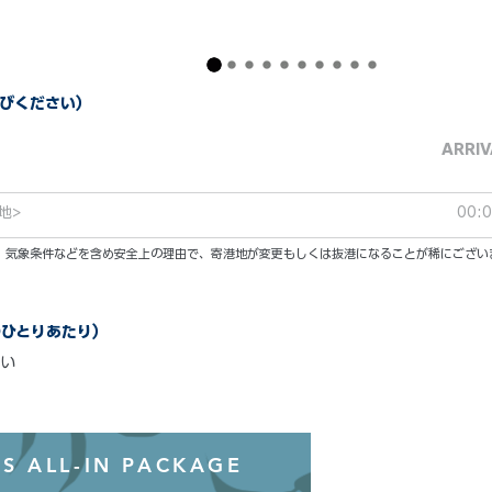
びください）
ARRIV
地>
00:
い。気象条件などを含め安全上の理由で、寄港地が変更もしくは抜港になることが稀にござい
のひとりあたり）
い
オールインクル
S ALL-IN PACKAGE
わずか99ド