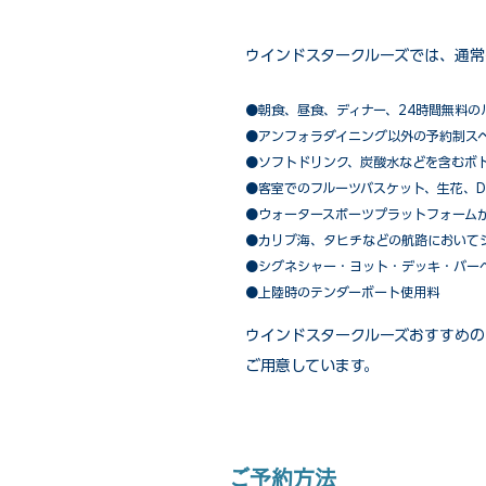
ウインドスタークルーズでは、通常
●朝食、昼食、ディナー、24時間無料の
​●アンフォラダイニング以外の予約制ス
●ソフトドリンク、炭酸水などを含むボ
●客室でのフルーツバスケット、生花、D
●ウォータースポーツプラットフォーム
●カリブ海、タヒチなどの航路において
​●シグネシャー・ヨット・デッキ・バー
●上陸時のテンダーボート使用料
ウインドスタークルーズおすすめの
ご用意しています。
ご予約方法