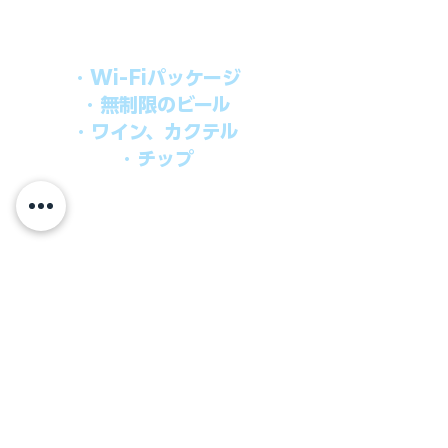
オールインパッケージには下記が含まれ
ます。
・Wi-Fiパッケージ
・無制限のビール
・ワイン、カクテル
・チップ
快適なクルーズを楽しみたい方、お得に
オールインクルーシブを楽しみたい方へ
の選択肢です。
ウインドスタークルーズでは、通常のクルーズ料金
に次のものが含まれます。
●朝食、昼食、ディナー、24時間無料のルームサービス
​●アンフォラダイニング以外の予約制スペシャルダイニ