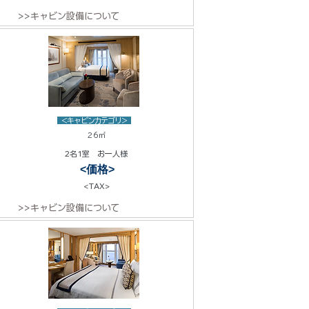
>>キャビン設備について
<キャビンカテゴリ>
26㎡
2名1室 お一人様
<価格>
<TAX>
>>キャビン設備について