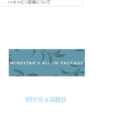
>>キャビン設備について
WINDSTAR’S ALL-IN PACKAGE
オールインクルーシブパッケージ
わずか99ドル／一人一泊あたり
99ドルｘ泊数分
上記のクルーズ料金にオールインクルー
シブパッケージを追加するだけで、
船上で解き放たれた楽しさを味わえま
す。​