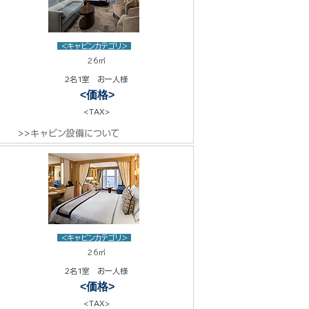
<キャビンカテゴリ>
26㎡
2名1室 お一人様
<価格>
<TAX>
>>キャビン設備について
<キャビンカテゴリ>
26㎡
2名1室 お一人様
<価格>
<TAX>