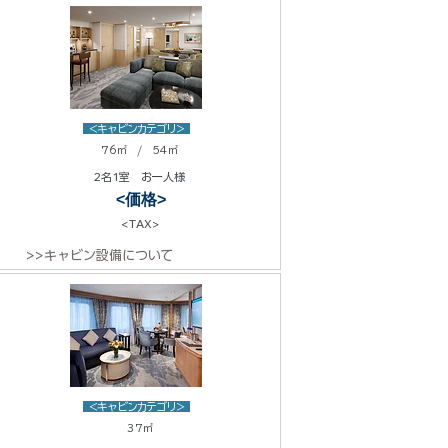
<キャビンカテゴリ>
76㎡ / 54㎡
2名1室 お一人様
<価格>
<TAX>
>>キャビン設備について
<キャビンカテゴリ>
37㎡