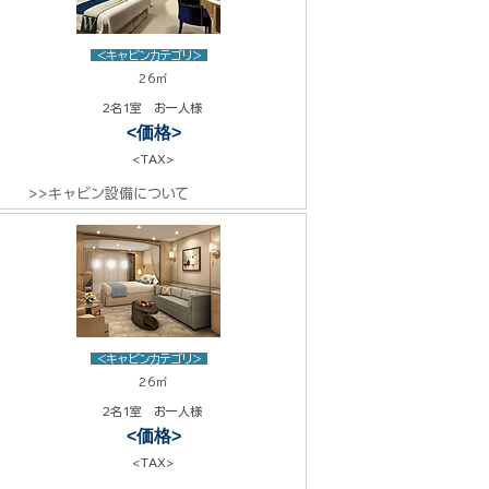
<キャビンカテゴリ>
26㎡
2名1室 お一人様
<価格>
<TAX>
>>キャビン設備について
<キャビンカテゴリ>
26㎡
2名1室 お一人様
<価格>
<TAX>