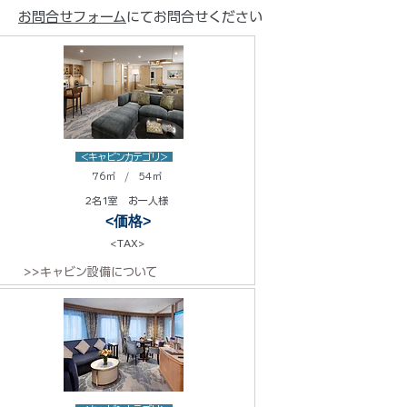
お問合せフォーム
にてお問合せください
<キャビンカテゴリ>
76㎡ / 54㎡
2名1室 お一人様
<価格>
<TAX>
>>キャビン設備について