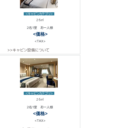
<キャビンカテゴリ>
26㎡
2名1室 お一人様
<価格>
<TAX>
>>キャビン設備について
<キャビンカテゴリ>
26㎡
2名1室 お一人様
<価格>
<TAX>