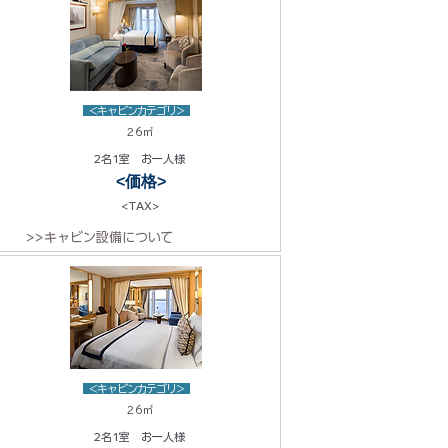
<キャビンカテゴリ>
26㎡
2名1室 お一人様
<価格>
<TAX>
>>キャビン設備について
<キャビンカテゴリ>
26㎡
2名1室 お一人様