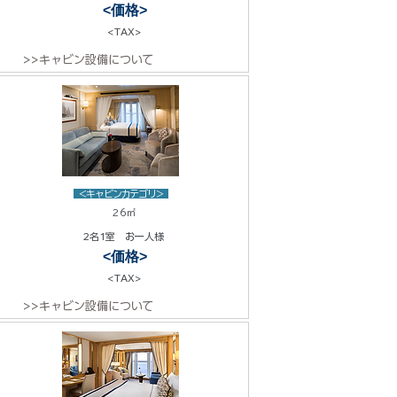
<価格>
<TAX>
>>キャビン設備について
<キャビンカテゴリ>
26㎡
2名1室 お一人様
<価格>
<TAX>
>>キャビン設備について