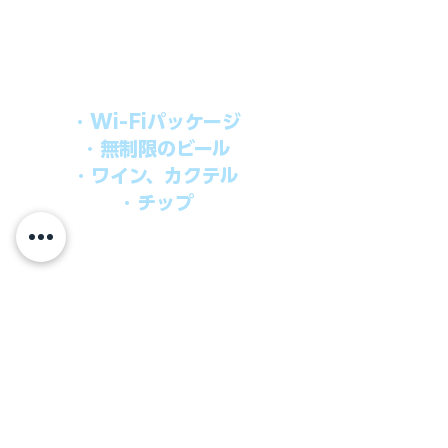
シブパッケージを追加するだけで、
船上で解き放たれた楽しさを味わえま
す。​
オールインパッケージには下記が含まれ
ます。
・Wi-Fiパッケージ
・無制限のビール
・ワイン、カクテル
・チップ
快適なクルーズを楽しみたい方、お得に
オールインクルーシブを楽しみたい方へ
の選択肢です。
ウインドスタークルーズでは、通常のクルーズ料金
に次のものが含まれます。