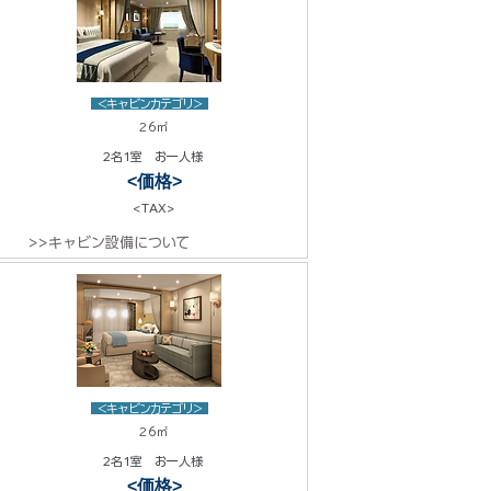
<キャビンカテゴリ>
26㎡
2名1室 お一人様
<価格>
<TAX>
>>キャビン設備について
<キャビンカテゴリ>
26㎡
2名1室 お一人様
<価格>