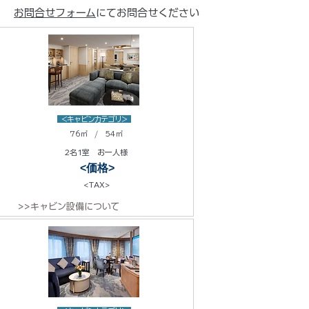
お問合せフォーム
にてお問合せください
<キャビンカテゴリ>
76㎡ / 54㎡
2名1室 お一人様
<価格>
<TAX>
>>キャビン設備について