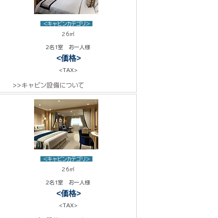
<キャビンカテゴリ>
26㎡
2名1室 お一人様
<価格>
<TAX>
>>キャビン設備について
<キャビンカテゴリ>
26㎡
2名1室 お一人様
<価格>
<TAX>