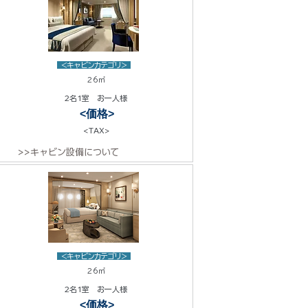
<キャビンカテゴリ>
26㎡
2名1室 お一人様
<価格>
<TAX>
>>キャビン設備について
<キャビンカテゴリ>
26㎡
2名1室 お一人様
<価格>