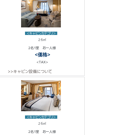
<キャビンカテゴリ>
26㎡
2名1室 お一人様
<価格>
<TAX>
>>キャビン設備について
<キャビンカテゴリ>
26㎡
2名1室 お一人様