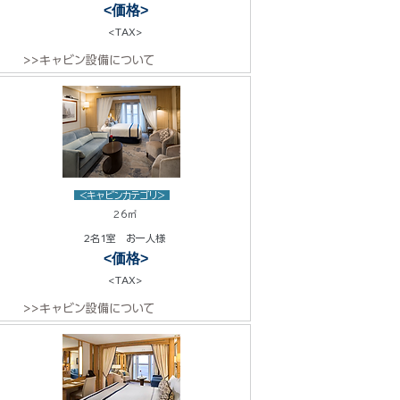
<価格>
<TAX>
>>キャビン設備について
<キャビンカテゴリ>
26㎡
2名1室 お一人様
<価格>
<TAX>
>>キャビン設備について