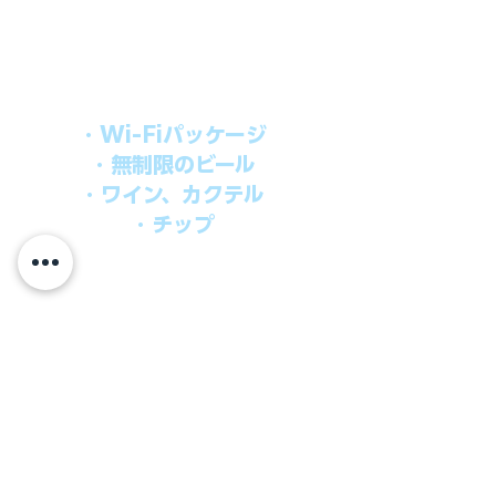
シブパッケージを追加するだけで、
船上で解き放たれた楽しさを味わえま
す。​
オールインパッケージには下記が含まれ
ます。
・Wi-Fiパッケージ
・無制限のビール
・ワイン、カクテル
・チップ
快適なクルーズを楽しみたい方、お得に
オールインクルーシブを楽しみたい方へ
の選択肢です。
ウインドスタークルーズでは、通常のクルーズ料金
に次のものが含まれます。