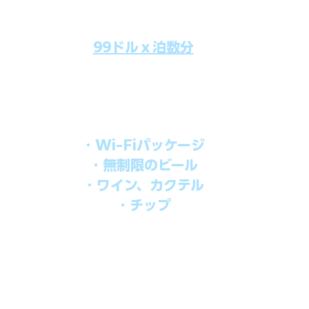
99ドルｘ泊数分
のクルーズ料金にオールインクルーシブパッケージを追加するだけで
船上で解き放たれた楽しさを味わえます。​
オールインパッケージには下記が含まれます。
・Wi-Fiパッケージ
・無制限のビール
・ワイン、カクテル
・チップ
を楽しみたい方、お得にオールインクルーシブを楽しみたい方への