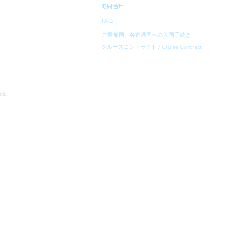
お問合せ
FAQ
ご乗船国・各寄港国への入国手続き
クルーズコントラクト / Cruise Contract
rved.
寄港地等は、予告無く変更になることがあります。