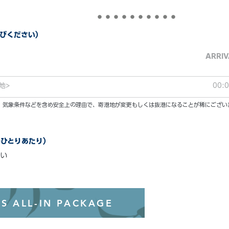
びください）
ARRIV
地>
00:
い。気象条件などを含め安全上の理由で、寄港地が変更もしくは抜港になることが稀にござい
のひとりあたり）
い
オールインクル
S ALL-IN PACKAGE
わずか99ド