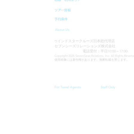
ツアー情報
予約条件
About Us
インドスタークルーズ日本総代理店
ウ
セブンシーズリレーションズ株式会社
TEL:03-6869-7117
電話受付：平日10:00～17:00
Copyright 2025 SevenSeas Relations, Inc. All Rights Rese
使用画像には著作権があります。無断転載を禁じます。
当サイトに表示される料金、クルーズスケジュール・
For Travel Agents
Staff Only