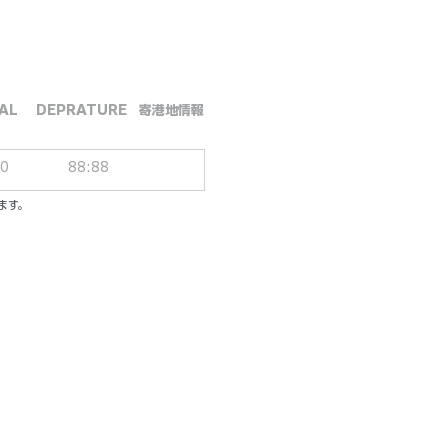
AL
DEPRATURE
​寄港地情報
00
88:88
ます。
ーシブパッケージ
ル／一人一泊あたり