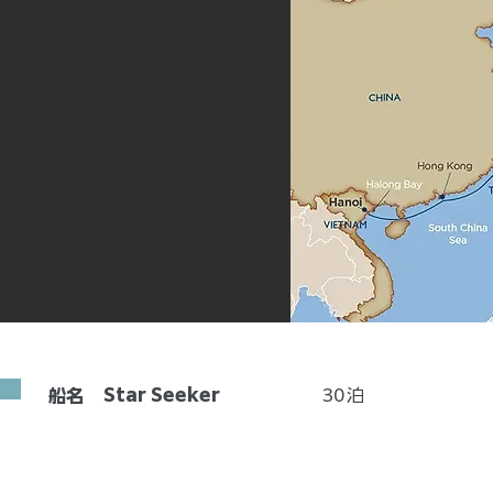
Star Seeker
30
泊
船名