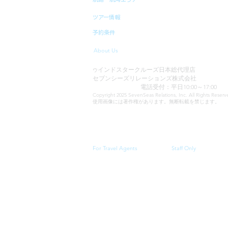
ツアー情報
予約条件
About Us
インドスタークルーズ日本総代理店
ウ
セブンシーズリレーションズ株式会社
TEL:03-6869-7117
電話受付：平日10:00～17:00
Copyright 2025 SevenSeas Relations, Inc. All Rights Rese
使用画像には著作権があります。無断転載を禁じます。
当サイトに表示される料金、クルーズスケジュール・
For Travel Agents
Staff Only