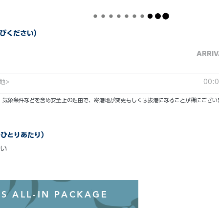
びください）
ARRIV
地>
00:
い。気象条件などを含め安全上の理由で、寄港地が変更もしくは抜港になることが稀にござい
のひとりあたり）
い
オールインクル
S ALL-IN PACKAGE
わずか99ド