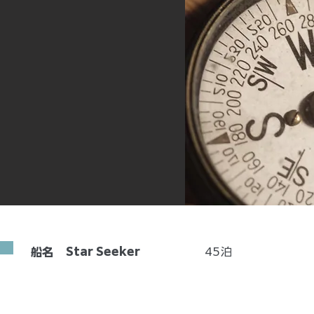
Star Seeker
45
泊
船名