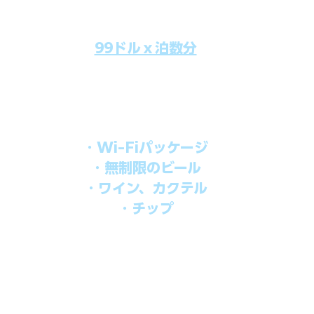
99ドルｘ泊数分
のクルーズ料金にオールインクルーシブパッケージを追加するだけで
船上で解き放たれた楽しさを味わえます。​
オールインパッケージには下記が含まれます。
・Wi-Fiパッケージ
・無制限のビール
・ワイン、カクテル
・チップ
を楽しみたい方、お得にオールインクルーシブを楽しみたい方への