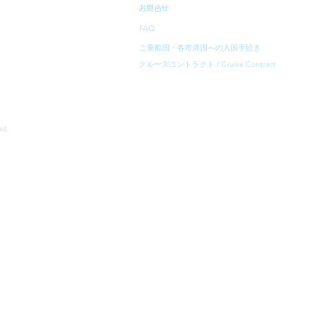
お問合せ
FAQ
ご乗船国・各寄港国への入国手続き
クルーズコントラクト / Cruise Contract
rved.
寄港地等は、予告無く変更になることがあります。