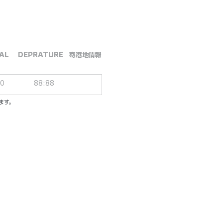
AL
DEPRATURE
​寄港地情報
00
88:88
ます。
ーシブパッケージ
ル／一人一泊あたり