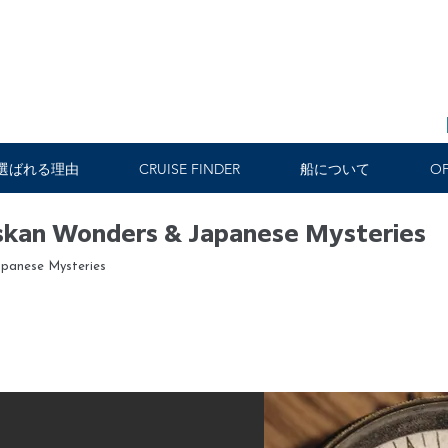
選ばれる理由
CRUISE FINDER
船について
OF
askan Wonders & Japanese Mysteries
apanese Mysteries