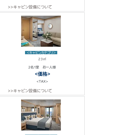
>>キャビン設備について
<キャビンカテゴリ>
23㎡
2名1室 お一人様
<価格>
<TAX>
>>キャビン設備について