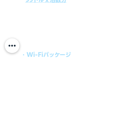
上記のクルーズ料金にオールインクルー
シブパッケージを追加するだけで、
船上で解き放たれた楽しさを味わえま
す。​
オールインパッケージには下記が含まれ
ます。
・Wi-Fiパッケージ
・無制限のビール
・ワイン、カクテル
・チップ
快適なクルーズを楽しみたい方、お得に
オールインクルーシブを楽しみたい方へ
の選択肢です。