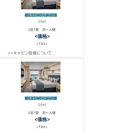
<キャビンカテゴリ>
26㎡
2名1室 お一人様
<価格>
<TAX>
>>キャビン設備について
<キャビンカテゴリ>
26㎡
2名1室 お一人様
<価格>
<TAX>