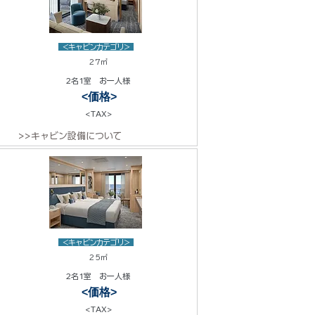
<キャビンカテゴリ>
27㎡
2名1室 お一人様
<価格>
<TAX>
>>キャビン設備について
<キャビンカテゴリ>
25㎡
2名1室 お一人様
<価格>
<TAX>