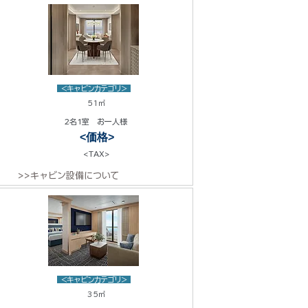
<キャビンカテゴリ>
51㎡
2名1室 お一人様
<価格>
<TAX>
>>キャビン設備について
<キャビンカテゴリ>
35㎡