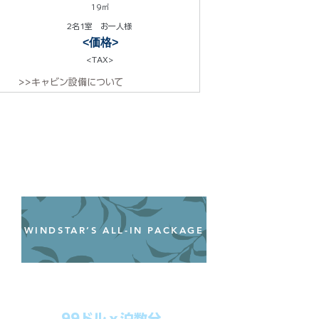
19㎡
2名1室 お一人様
<価格>
<TAX>
>>キャビン設備について
WINDSTAR’S ALL-IN PACKAGE
オールインクルーシブパッケージ
わずか99ドル／一人一泊あたり
99ドルｘ泊数分