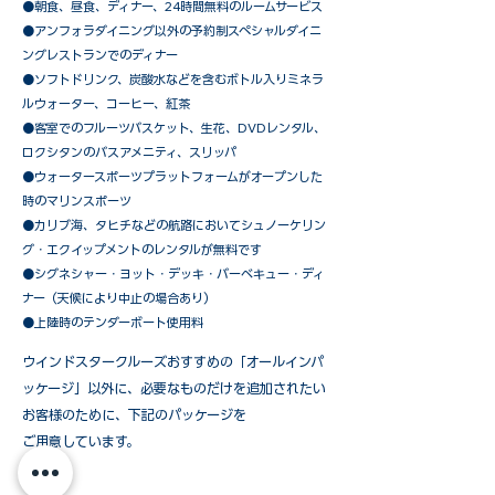
●朝食、昼食、ディナー、24時間無料のルームサービス
​●アンフォラダイニング以外の予約制スペシャルダイニ
ングレストランでのディナー
●ソフトドリンク、炭酸水などを含むボトル入りミネラ
ルウォーター、コーヒー、紅茶
●客室でのフルーツバスケット、生花、DVDレンタル、
ロクシタンのバスアメニティ、スリッパ
●ウォータースポーツプラットフォームがオープンした
時のマリンスポーツ
●カリブ海、タヒチなどの航路においてシュノーケリン
グ・エクイップメントのレンタルが無料です
​●シグネシャー・ヨット・デッキ・バーベキュー・ディ
ナー（天候により中止の場合あり）
●上陸時のテンダーボート使用料
ウインドスタークルーズおすすめの「オールインパ
ッケージ」以外に、必要なものだけを追加されたい
お客様のために、下記のパッケージを
ご用意しています。