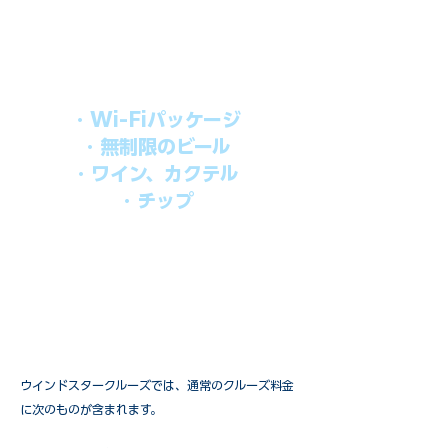
シブパッケージを追加するだけで、
船上で解き放たれた楽しさを味わえま
す。​
オールインパッケージには下記が含まれ
ます。
・Wi-Fiパッケージ
・無制限のビール
・ワイン、カクテル
・チップ
快適なクルーズを楽しみたい方、お得に
オールインクルーシブを楽しみたい方へ
の選択肢です。
ウインドスタークルーズでは、通常のクルーズ料金
に次のものが含まれます。