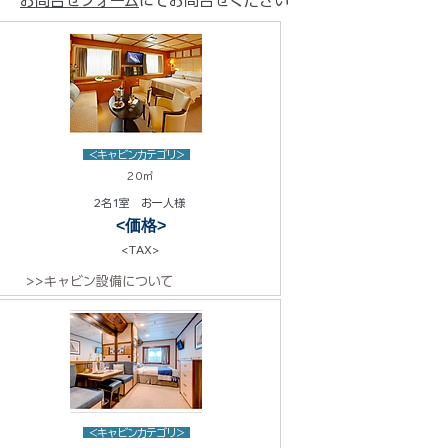
お問合せフォーム
にてお問合せください
<キャビンカテゴリ>
20㎡
2名1室 お一人様
<価格>
<TAX>
>>キャビン設備について
<キャビンカテゴリ>