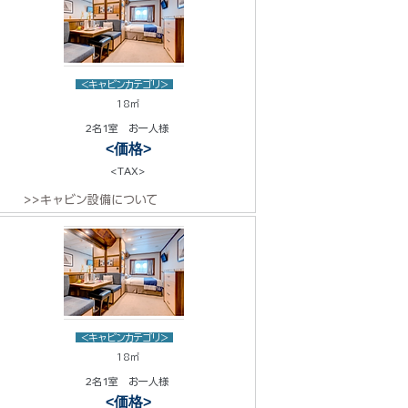
<キャビンカテゴリ>
18㎡
2名1室 お一人様
<価格>
<TAX>
>>キャビン設備について
<キャビンカテゴリ>
18㎡
2名1室 お一人様
<価格>