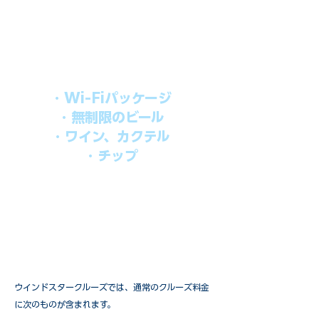
上記のクルーズ料金にオールインクルー
シブパッケージを追加するだけで、
船上で解き放たれた楽しさを味わえま
す。​
オールインパッケージには下記が含まれ
ます。
・Wi-Fiパッケージ
・無制限のビール
・ワイン、カクテル
・チップ
快適なクルーズを楽しみたい方、お得に
オールインクルーシブを楽しみたい方へ
の選択肢です。
ウインドスタークルーズでは、通常のクルーズ料金
に次のものが含まれます。