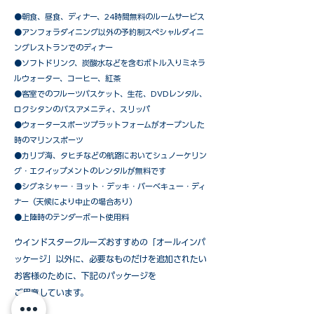
●朝食、昼食、ディナー、24時間無料のルームサービス
​●アンフォラダイニング以外の予約制スペシャルダイニ
ングレストランでのディナー
●ソフトドリンク、炭酸水などを含むボトル入りミネラ
ルウォーター、コーヒー、紅茶
●客室でのフルーツバスケット、生花、DVDレンタル、
ロクシタンのバスアメニティ、スリッパ
●ウォータースポーツプラットフォームがオープンした
時のマリンスポーツ
●カリブ海、タヒチなどの航路においてシュノーケリン
グ・エクイップメントのレンタルが無料です
​●シグネシャー・ヨット・デッキ・バーベキュー・ディ
ナー（天候により中止の場合あり）
●上陸時のテンダーボート使用料
ウインドスタークルーズおすすめの「オールインパ
ッケージ」以外に、必要なものだけを追加されたい
お客様のために、下記のパッケージを
ご用意しています。