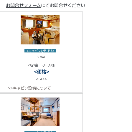
お問合せフォーム
にてお問合せください
<キャビンカテゴリ>
20㎡
2名1室 お一人様
<価格>
<TAX>
>>キャビン設備について