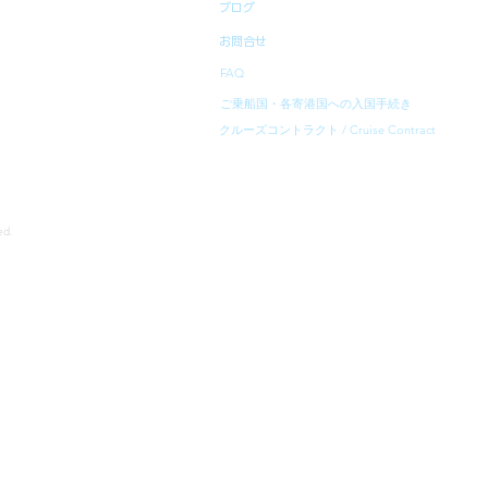
ブログ
お問合せ
FAQ
ご乗船国・各寄港国への入国手続き
クルーズコントラクト / Cruise Contract
rved.
寄港地等は、予告無く変更になることがあります。