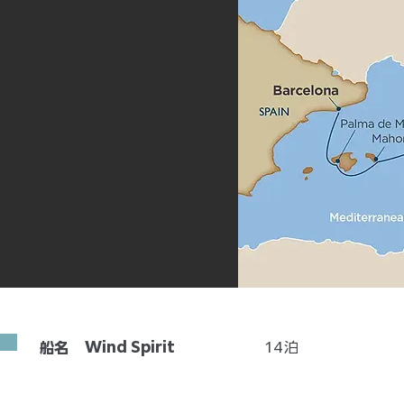
Wind Spirit
14
泊
船名