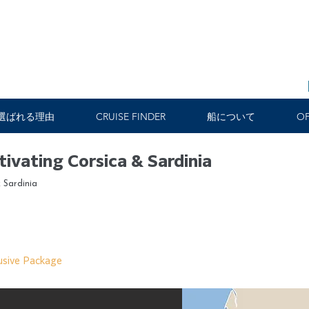
選ばれる理由
CRUISE FINDER
船について
OF
tivating Corsica & Sardinia
 Sardinia
usive Package