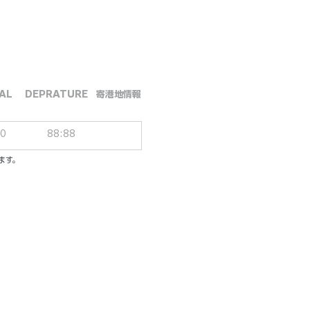
AL
DEPRATURE
​寄港地情報
00
88:88
ます。
ーシブパッケージ
ル／一人一泊あたり