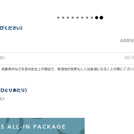
びください）
ARRIV
地>
00:
い。気象条件などを含め安全上の理由で、寄港地が変更もしくは抜港になることが稀にござい
のひとりあたり）
い
オールインクル
S ALL-IN PACKAGE
わずか99ド