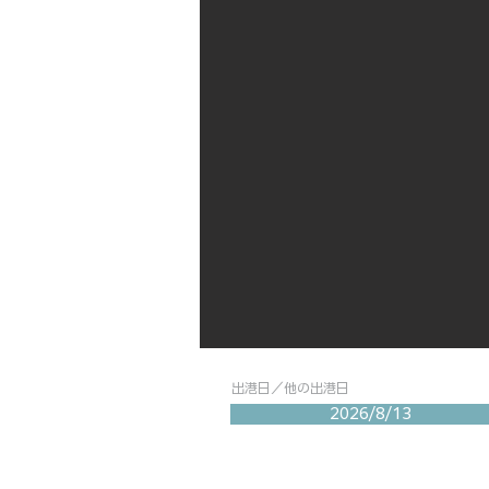
出港日／他の出港日
2026/8/13