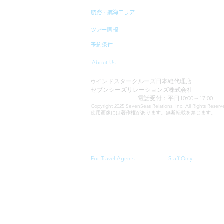
航路・航海エリア
ツアー情報
予約条件
About Us
インドスタークルーズ日本総代理店
ウ
セブンシーズリレーションズ株式会社
TEL:03-6869-7117
電話受付：平日10:00～17:00
Copyright 2025 SevenSeas Relations, Inc. All Rights Rese
使用画像には著作権があります。無断転載を禁じます。
当サイトに表示される料金、クルーズスケジュール・
For Travel Agents
Staff Only