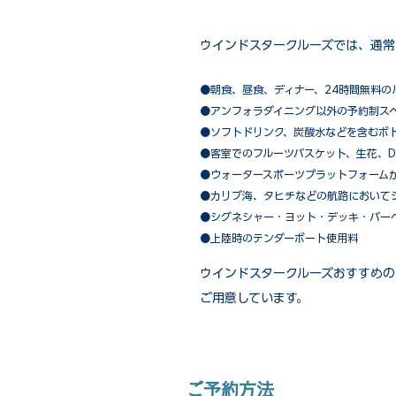
ウインドスタークルーズでは、通常
●朝食、昼食、ディナー、24時間無料の
​●アンフォラダイニング以外の予約制ス
●ソフトドリンク、炭酸水などを含むボ
●客室でのフルーツバスケット、生花、D
●ウォータースポーツプラットフォーム
●カリブ海、タヒチなどの航路において
​●シグネシャー・ヨット・デッキ・バー
●上陸時のテンダーボート使用料
ウインドスタークルーズおすすめの
ご用意しています。
ご予約方法