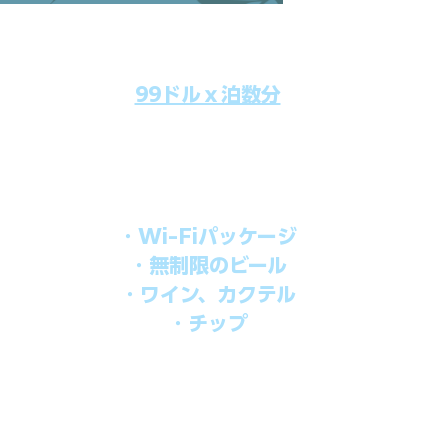
99ドルｘ泊数分
のクルーズ料金にオールインクルーシブパッケージを追加するだけで
船上で解き放たれた楽しさを味わえます。​
オールインパッケージには下記が含まれます。
・Wi-Fiパッケージ
・無制限のビール
・ワイン、カクテル
・チップ
を楽しみたい方、お得にオールインクルーシブを楽しみたい方への