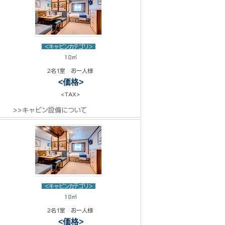
<キャビンカテゴリ>
18㎡
2名1室 お一人様
<価格>
<TAX>
>>キャビン設備について
<キャビンカテゴリ>
18㎡
2名1室 お一人様
<価格>