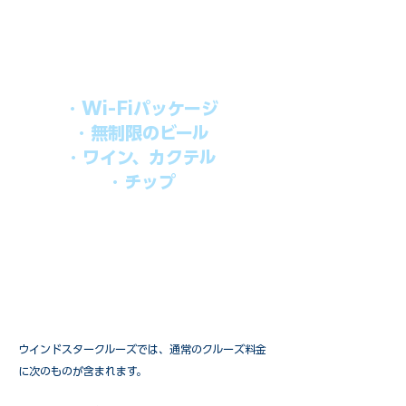
シブパッケージを追加するだけで、
船上で解き放たれた楽しさを味わえま
す。​
オールインパッケージには下記が含まれ
ます。
・Wi-Fiパッケージ
・無制限のビール
・ワイン、カクテル
・チップ
快適なクルーズを楽しみたい方、お得に
オールインクルーシブを楽しみたい方へ
の選択肢です。
ウインドスタークルーズでは、通常のクルーズ料金
に次のものが含まれます。