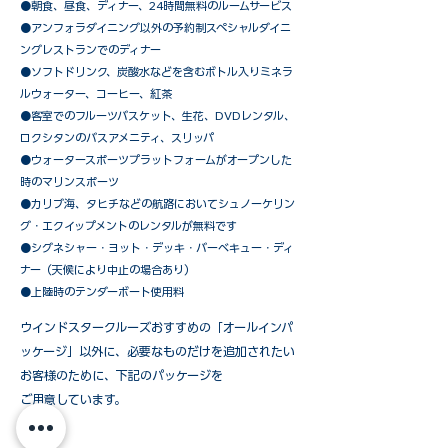
●朝食、昼食、ディナー、24時間無料のルームサービス
​●アンフォラダイニング以外の予約制スペシャルダイニ
ングレストランでのディナー
●ソフトドリンク、炭酸水などを含むボトル入りミネラ
ルウォーター、コーヒー、紅茶
●客室でのフルーツバスケット、生花、DVDレンタル、
ロクシタンのバスアメニティ、スリッパ
●ウォータースポーツプラットフォームがオープンした
時のマリンスポーツ
●カリブ海、タヒチなどの航路においてシュノーケリン
グ・エクイップメントのレンタルが無料です
​●シグネシャー・ヨット・デッキ・バーベキュー・ディ
ナー（天候により中止の場合あり）
●上陸時のテンダーボート使用料
ウインドスタークルーズおすすめの「オールインパ
ッケージ」以外に、必要なものだけを追加されたい
お客様のために、下記のパッケージを
ご用意しています。