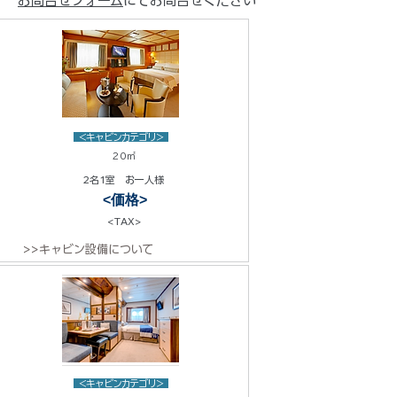
お問合せフォーム
にてお問合せください
<キャビンカテゴリ>
20㎡
2名1室 お一人様
<価格>
<TAX>
>>キャビン設備について
<キャビンカテゴリ>