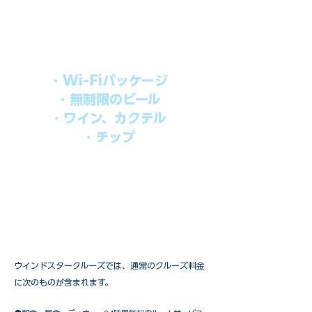
船上で解き放たれた楽しさを味わえま
す。​
オールインパッケージには下記が含まれ
ます。
・Wi-Fiパッケージ
・無制限のビール
・ワイン、カクテル
・チップ
快適なクルーズを楽しみたい方、お得に
オールインクルーシブを楽しみたい方へ
の選択肢です。
ウインドスタークルーズでは、通常のクルーズ料金
に次のものが含まれます。