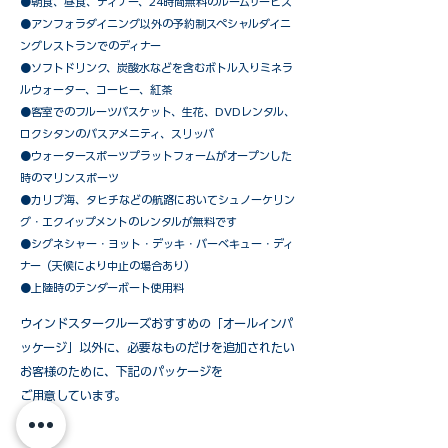
●朝食、昼食、ディナー、24時間無料のルームサービス
​●アンフォラダイニング以外の予約制スペシャルダイニ
ングレストランでのディナー
●ソフトドリンク、炭酸水などを含むボトル入りミネラ
ルウォーター、コーヒー、紅茶
●客室でのフルーツバスケット、生花、DVDレンタル、
ロクシタンのバスアメニティ、スリッパ
●ウォータースポーツプラットフォームがオープンした
時のマリンスポーツ
●カリブ海、タヒチなどの航路においてシュノーケリン
グ・エクイップメントのレンタルが無料です
​●シグネシャー・ヨット・デッキ・バーベキュー・ディ
ナー（天候により中止の場合あり）
●上陸時のテンダーボート使用料
ウインドスタークルーズおすすめの「オールインパ
ッケージ」以外に、必要なものだけを追加されたい
お客様のために、下記のパッケージを
ご用意しています。