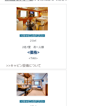
<キャビンカテゴリ>
20㎡
2名1室 お一人様
<価格>
<TAX>
>>キャビン設備について
<キャビンカテゴリ>