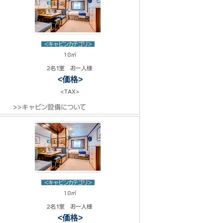
<キャビンカテゴリ>
18㎡
2名1室 お一人様
<価格>
<TAX>
>>キャビン設備について
<キャビンカテゴリ>
18㎡
2名1室 お一人様
<価格>