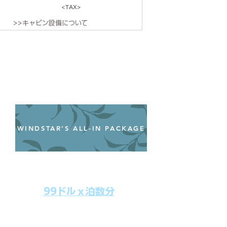
<TAX>
>>キャビン設備について
WINDSTAR’S ALL-IN PACKAGE
オールインクルーシブパッケージ
わずか99ドル／一人一泊あたり
99ドルｘ泊数分
上記のクルーズ料金にオールインクルー
シブパッケージを追加するだけで、