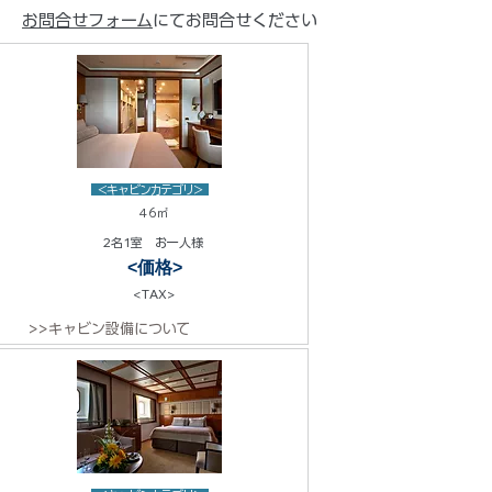
お問合せフォーム
にてお問合せください
<キャビンカテゴリ>
46㎡
2名1室 お一人様
<価格>
<TAX>
>>キャビン設備について