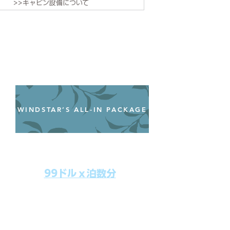
>>キャビン設備について
WINDSTAR’S ALL-IN PACKAGE
オールインクルーシブパッケージ
わずか99ドル／一人一泊あたり
99ドルｘ泊数分
上記のクルーズ料金にオールインクルー
シブパッケージを追加するだけで、
船上で解き放たれた楽しさを味わえま
す。​