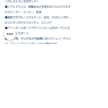
ングレストランでのディナー
●ソフトドリンク、炭酸水などを含むボトル入りミネラ
ルウォーター、コーヒー、紅茶
●客室でのフルーツバスケット、生花、DVDレンタル、
ロクシタンのバスアメニティ、スリッパ
●ウォータースポーツプラットフォームがオープンした
時のマリンスポーツ
●カリブ海、タヒチなどの航路においてシュノーケリン
グ・エクイップメントのレンタルが無料です
​●シグネシャー・ヨット・デッキ・バーベキュー・ディ
ナー（天候により中止の場合あり）
●上陸時のテンダーボート使用料
ウインドスタークルーズおすすめの「オールインパ
ッケージ」以外に、必要なものだけを追加されたい
お客様のために、下記のパッケージを
ご用意しています。
ご予約方法