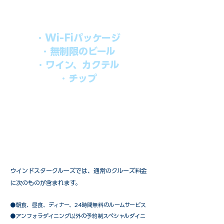
オールインパッケージには下記が含まれ
ます。
・Wi-Fiパッケージ
・無制限のビール
・ワイン、カクテル
・チップ
快適なクルーズを楽しみたい方、お得に
オールインクルーシブを楽しみたい方へ
の選択肢です。
ウインドスタークルーズでは、通常のクルーズ料金
に次のものが含まれます。
●朝食、昼食、ディナー、24時間無料のルームサービス
​●アンフォラダイニング以外の予約制スペシャルダイニ