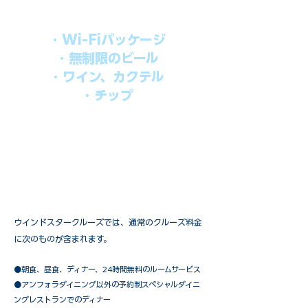
ます。
・Wi-Fiパッケージ
・無制限のビール
・ワイン、カクテル
・チップ
快適なクルーズを楽しみたい方、お得に
オールインクルーシブを楽しみたい方へ
の選択肢です。
ウインドスタークルーズでは、通常のクルーズ料金
に次のものが含まれます。
●朝食、昼食、ディナー、24時間無料のルームサービス
​●アンフォラダイニング以外の予約制スペシャルダイニ
ングレストランでのディナー