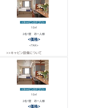
<キャビンカテゴリ>
18㎡
2名1室 お一人様
<価格>
<TAX>
>>キャビン設備について
<キャビンカテゴリ>
18㎡
2名1室 お一人様
<価格>