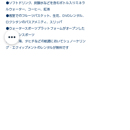
●ソフトドリンク、炭酸水などを含むボトル入りミネラ
ルウォーター、コーヒー、紅茶
●客室でのフルーツバスケット、生花、DVDレンタル、
ロクシタンのバスアメニティ、スリッパ
●ウォータースポーツプラットフォームがオープンした
時のマリンスポーツ
●カリブ海、タヒチなどの航路においてシュノーケリン
グ・エクイップメントのレンタルが無料です
​●シグネシャー・ヨット・デッキ・バーベキュー・ディ
ナー（天候により中止の場合あり）
●上陸時のテンダーボート使用料
ウインドスタークルーズおすすめの「オールインパ
ッケージ」以外に、必要なものだけを追加されたい
お客様のために、下記のパッケージを
ご用意しています。
ご予約方法