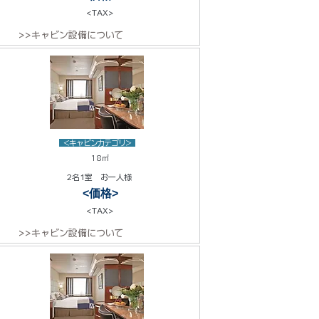
<TAX>
>>キャビン設備について
<キャビンカテゴリ>
18㎡
2名1室 お一人様
<価格>
<TAX>
>>キャビン設備について