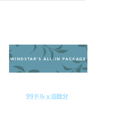
WINDSTAR’S ALL-IN PACKAGE
オールインクルーシブパッケージ
わずか99ドル／一人一泊あたり
99ドルｘ泊数分
上記のクルーズ料金にオールインクルー
シブパッケージを追加するだけで、
船上で解き放たれた楽しさを味わえま
す。​
オールインパッケージには下記が含まれ