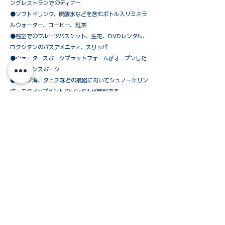
ングレストランでのディナー
●ソフトドリンク、炭酸水などを含むボトル入りミネラ
ルウォーター、コーヒー、紅茶
●客室でのフルーツバスケット、生花、DVDレンタル、
ロクシタンのバスアメニティ、スリッパ
●ウォータースポーツプラットフォームがオープンした
時のマリンスポーツ
●カリブ海、タヒチなどの航路においてシュノーケリン
グ・エクイップメントのレンタルが無料です
​●シグネシャー・ヨット・デッキ・バーベキュー・ディ
ナー（天候により中止の場合あり）
●上陸時のテンダーボート使用料
ウインドスタークルーズおすすめの「オールインパ
ッケージ」以外に、必要なものだけを追加されたい
お客様のために、下記のパッケージを
ご用意しています。
ご予約方法