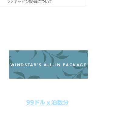
>>キャビン設備について
WINDSTAR’S ALL-IN PACKAGE
オールインクルーシブパッケージ
わずか99ドル／一人一泊あたり
99ドルｘ泊数分
上記のクルーズ料金にオールインクルー
シブパッケージを追加するだけで、
船上で解き放たれた楽しさを味わえま
す。​