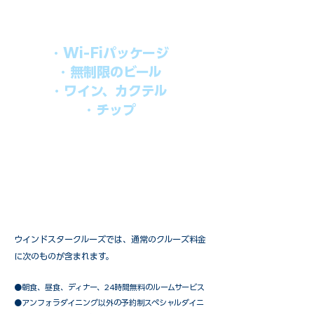
オールインパッケージには下記が含まれ
ます。
・Wi-Fiパッケージ
・無制限のビール
・ワイン、カクテル
・チップ
快適なクルーズを楽しみたい方、お得に
オールインクルーシブを楽しみたい方へ
の選択肢です。
ウインドスタークルーズでは、通常のクルーズ料金
に次のものが含まれます。
●朝食、昼食、ディナー、24時間無料のルームサービス
​●アンフォラダイニング以外の予約制スペシャルダイニ