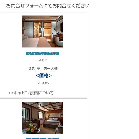
お問合せフォーム
にてお問合せください
<キャビンカテゴリ>
46㎡
2名1室 お一人様
<価格>
<TAX>
>>キャビン設備について