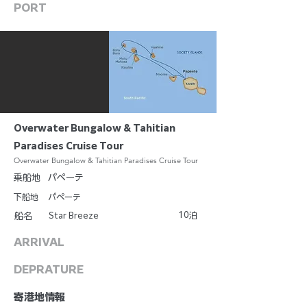
PORT
Overwater Bungalow & Tahitian
Paradises Cruise Tour
Overwater Bungalow & Tahitian Paradises Cruise Tour
乗船地
パペーテ
下船地
パペーテ
10
Star Breeze
泊
船名
ARRIVAL
DEPRATURE
​寄港地情報