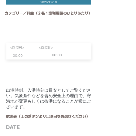
2026/12/10
カテゴリー／料金（２名１室利用時のひとりあたり）
<寄港日>
<寄港地>
88:88
00:00
​出港時刻、入港時刻は目安としてご覧くださ
い。気象条件などを含め安全上の理由で、寄
港地が変更もしくは抜港になることが稀にご
ざいます。
航路表（上のボタンより出港日をお選びください）
DATE