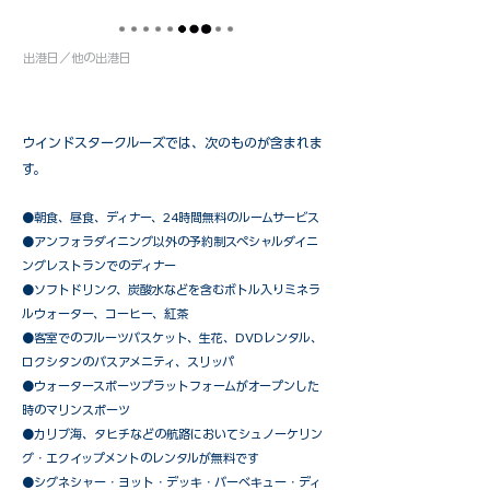
出港日／他の出港日
ウインドスタークルーズでは、次のものが含まれま
す。
●朝食、昼食、ディナー、24時間無料のルームサービス
​●アンフォラダイニング以外の予約制スペシャルダイニ
ングレストランでのディナー
●ソフトドリンク、炭酸水などを含むボトル入りミネラ
ルウォーター、コーヒー、紅茶
●客室でのフルーツバスケット、生花、DVDレンタル、
ロクシタンのバスアメニティ、スリッパ
●ウォータースポーツプラットフォームがオープンした
時のマリンスポーツ
●カリブ海、タヒチなどの航路においてシュノーケリン
グ・エクイップメントのレンタルが無料です
​●シグネシャー・ヨット・デッキ・バーベキュー・ディ