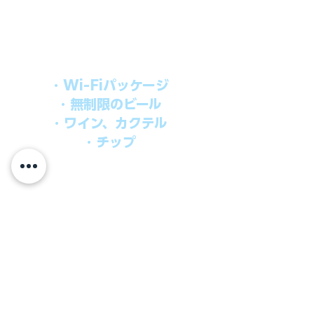
シブパッケージを追加するだけで、
船上で解き放たれた楽しさを味わえま
す。​
オールインパッケージには下記が含まれ
ます。
・Wi-Fiパッケージ
・無制限のビール
・ワイン、カクテル
・チップ
快適なクルーズを楽しみたい方、お得に
オールインクルーシブを楽しみたい方へ
の選択肢です。
ウインドスタークルーズでは、通常のクルーズ料金
に次のものが含まれます。