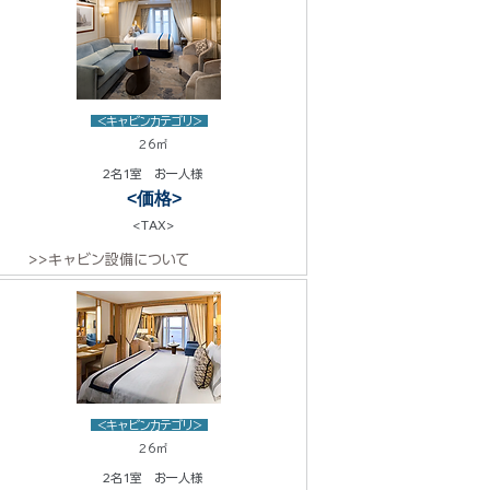
<キャビンカテゴリ>
26㎡
2名1室 お一人様
<価格>
<TAX>
>>キャビン設備について
<キャビンカテゴリ>
26㎡
2名1室 お一人様