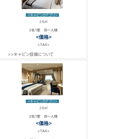
<キャビンカテゴリ>
26㎡
2名1室 お一人様
<価格>
<TAX>
>>キャビン設備について
<キャビンカテゴリ>
26㎡
2名1室 お一人様
<価格>
<TAX>