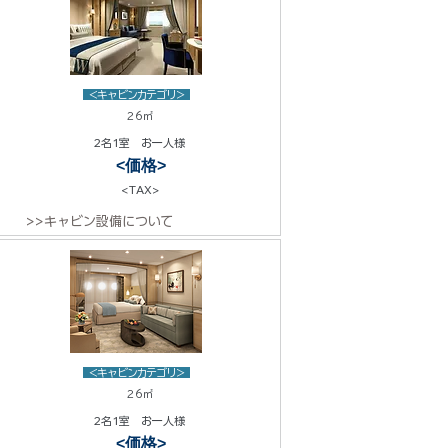
<キャビンカテゴリ>
26㎡
2名1室 お一人様
<価格>
<TAX>
>>キャビン設備について
<キャビンカテゴリ>
26㎡
2名1室 お一人様
<価格>