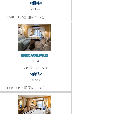
<価格>
<TAX>
>>キャビン設備について
<キャビンカテゴリ>
26㎡
2名1室 お一人様
<価格>
<TAX>
>>キャビン設備について