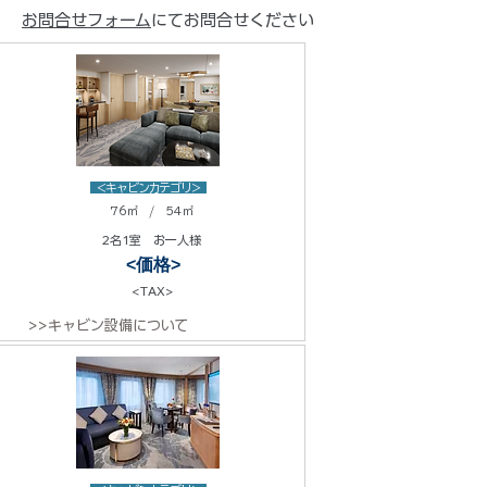
お問合せフォーム
にてお問合せください
<キャビンカテゴリ>
76㎡ / 54㎡
2名1室 お一人様
<価格>
<TAX>
>>キャビン設備について