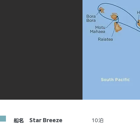
Star Breeze
10
泊
船名