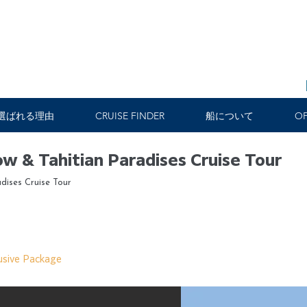
選ばれる理由
CRUISE FINDER
船について
OF
 & Tahitian Paradises Cruise Tour
dises Cruise Tour
usive Package