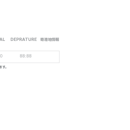
AL
DEPRATURE
​寄港地情報
00
88:88
ます。
ーシブパッケージ
ル／一人一泊あたり