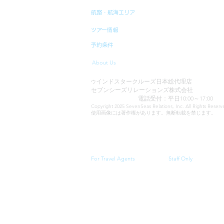
航路・航海エリア
ツアー情報
予約条件
About Us
インドスタークルーズ日本総代理店
ウ
セブンシーズリレーションズ株式会社
TEL:03-6869-7117
電話受付：平日10:00～17:00
Copyright 2025 SevenSeas Relations, Inc. All Rights Rese
使用画像には著作権があります。無断転載を禁じます。
当サイトに表示される料金、クルーズスケジュール・
For Travel Agents
Staff Only