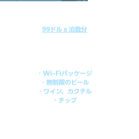
99ドルｘ泊数分
のクルーズ料金にオールインクルーシブパッケージを追加するだけで
船上で解き放たれた楽しさを味わえます。​
オールインパッケージには下記が含まれます。
・Wi-Fiパッケージ
・無制限のビール
・ワイン、カクテル
・チップ
を楽しみたい方、お得にオールインクルーシブを楽しみたい方への