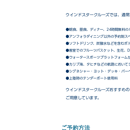
ウインドスタークルーズでは、通常
●朝食、昼食、ディナー、24時間無料の
​●アンフォラダイニング以外の予約制ス
●ソフトドリンク、炭酸水などを含むボ
●客室でのフルーツバスケット、生花、D
●ウォータースポーツプラットフォーム
●カリブ海、タヒチなどの航路において
​●シグネシャー・ヨット・デッキ・バー
●上陸時のテンダーボート使用料
ウインドスタークルーズおすすめの
ご用意しています。
ご予約方法