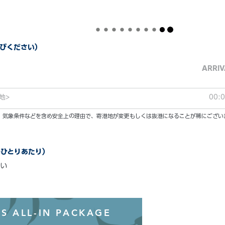
びください）
ARRIV
地>
00:
い。気象条件などを含め安全上の理由で、寄港地が変更もしくは抜港になることが稀にござい
のひとりあたり）
い
オールインクル
S ALL-IN PACKAGE
わずか99ド