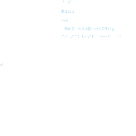
ブログ
お問合せ
FAQ
ご乗船国・各寄港国への入国手続き
クルーズコントラクト / Cruise Contract
rved.
寄港地等は、予告無く変更になることがあります。