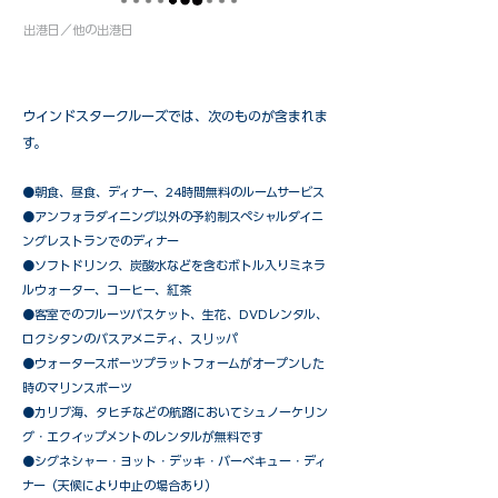
出港日／他の出港日
ウインドスタークルーズでは、次のものが含まれま
す。
●朝食、昼食、ディナー、24時間無料のルームサービス
​●アンフォラダイニング以外の予約制スペシャルダイニ
ングレストランでのディナー
●ソフトドリンク、炭酸水などを含むボトル入りミネラ
ルウォーター、コーヒー、紅茶
●客室でのフルーツバスケット、生花、DVDレンタル、
ロクシタンのバスアメニティ、スリッパ
●ウォータースポーツプラットフォームがオープンした
時のマリンスポーツ
●カリブ海、タヒチなどの航路においてシュノーケリン
グ・エクイップメントのレンタルが無料です
​●シグネシャー・ヨット・デッキ・バーベキュー・ディ
ナー（天候により中止の場合あり）