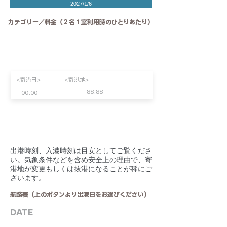
2027/1/6
カテゴリー／料金（２名１室利用時のひとりあたり）
<寄港日>
<寄港地>
88:88
00:00
​出港時刻、入港時刻は目安としてご覧くださ
い。気象条件などを含め安全上の理由で、寄
港地が変更もしくは抜港になることが稀にご
ざいます。
航路表（上のボタンより出港日をお選びください）
DATE