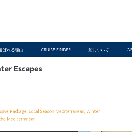
選ばれる理由
CRUISE FINDER
船について
OF
nter Escapes
usive Package, Local Season Mediterranean, Winter
the Mediterranean