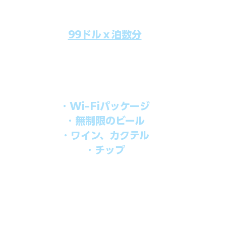
99ドルｘ泊数分
のクルーズ料金にオールインクルーシブパッケージを追加するだけで
船上で解き放たれた楽しさを味わえます。​
オールインパッケージには下記が含まれます。
・Wi-Fiパッケージ
・無制限のビール
・ワイン、カクテル
・チップ
を楽しみたい方、お得にオールインクルーシブを楽しみたい方への