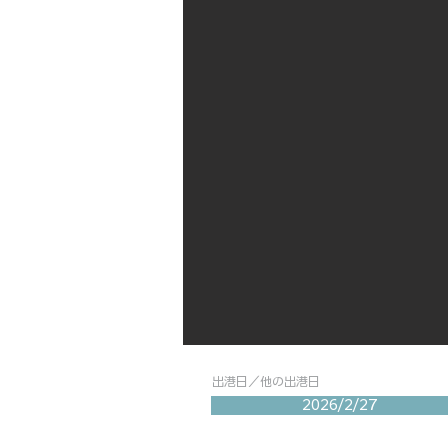
出港日／他の出港日
2026/2/27