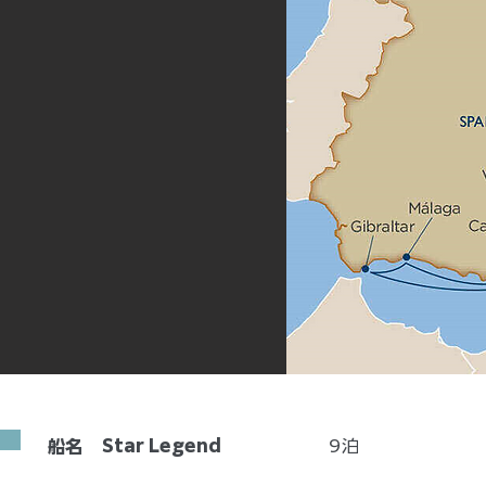
Star Legend
9
泊
船名