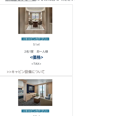
<キャビンカテゴリ>
51㎡
2名1室 お一人様
<価格>
<TAX>
>>キャビン設備について
<キャビンカテゴリ>