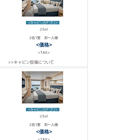
<キャビンカテゴリ>
26㎡
2名1室 お一人様
<価格>
<TAX>
>>キャビン設備について
<キャビンカテゴリ>
26㎡
2名1室 お一人様
<価格>
<TAX>