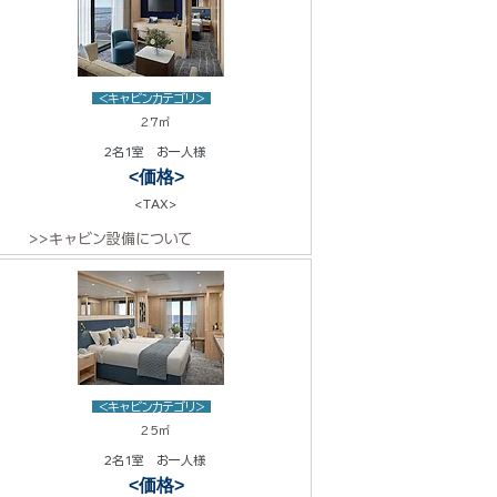
<キャビンカテゴリ>
27㎡
2名1室 お一人様
<価格>
<TAX>
>>キャビン設備について
<キャビンカテゴリ>
25㎡
2名1室 お一人様
<価格>