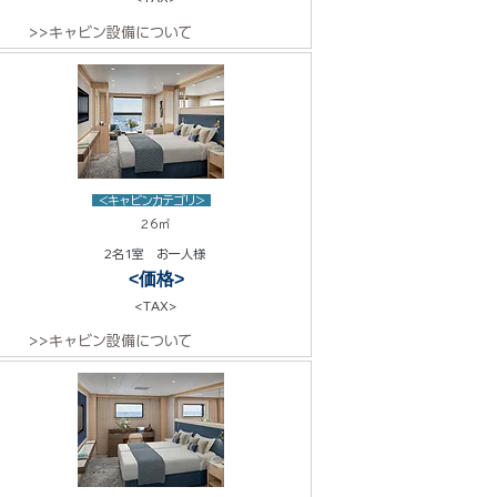
>>キャビン設備について
<キャビンカテゴリ>
26㎡
2名1室 お一人様
<価格>
<TAX>
>>キャビン設備について