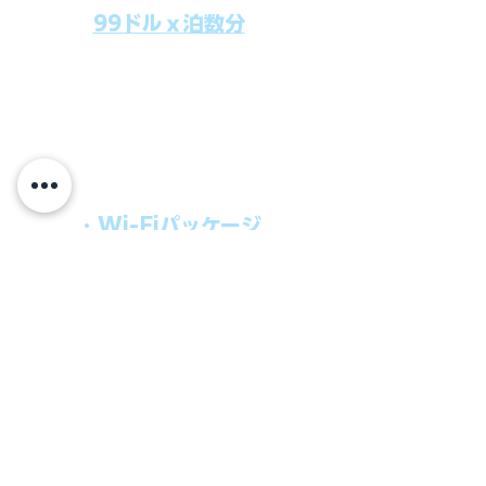
99ドルｘ泊数分
上記のクルーズ料金にオールインクルー
シブパッケージを追加するだけで、
船上で解き放たれた楽しさを味わえま
す。​
オールインパッケージには下記が含まれ
ます。
・Wi-Fiパッケージ
・無制限のビール
・ワイン、カクテル
・チップ
快適なクルーズを楽しみたい方、お得に
オールインクルーシブを楽しみたい方へ
の選択肢です。