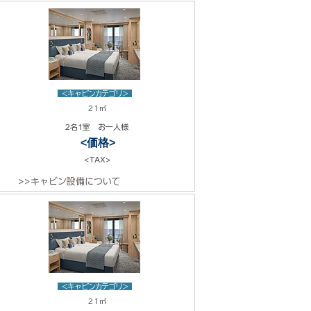
<キャビンカテゴリ>
21㎡
2名1室 お一人様
<価格>
<TAX>
>>キャビン設備について
<キャビンカテゴリ>
21㎡