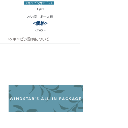
<キャビンカテゴリ>
19㎡
2名1室 お一人様
<価格>
<TAX>
>>キャビン設備について
WINDSTAR’S ALL-IN PACKAGE
オールインクルーシブパッケージ
わずか99ドル／一人一泊あたり