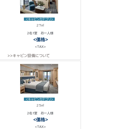
<キャビンカテゴリ>
27㎡
2名1室 お一人様
<価格>
<TAX>
>>キャビン設備について
<キャビンカテゴリ>
25㎡
2名1室 お一人様
<価格>
<TAX>