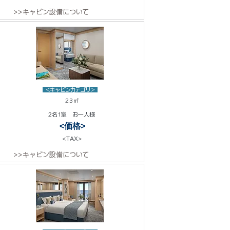
>>キャビン設備について
<キャビンカテゴリ>
23㎡
2名1室 お一人様
<価格>
<TAX>
>>キャビン設備について