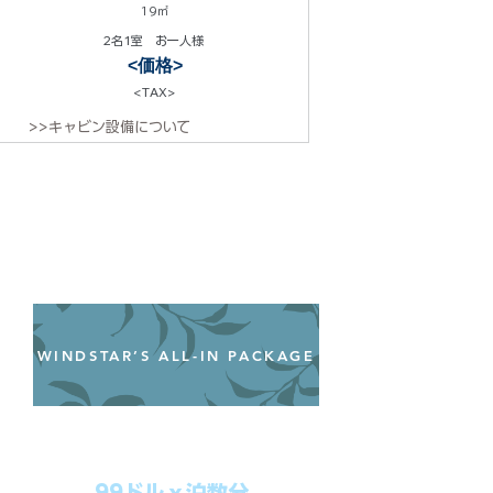
19㎡
2名1室 お一人様
<価格>
<TAX>
>>キャビン設備について
WINDSTAR’S ALL-IN PACKAGE
オールインクルーシブパッケージ
わずか99ドル／一人一泊あたり
99ドルｘ泊数分