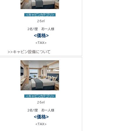
<キャビンカテゴリ>
26㎡
2名1室 お一人様
<価格>
<TAX>
>>キャビン設備について
<キャビンカテゴリ>
26㎡
2名1室 お一人様
<価格>
<TAX>