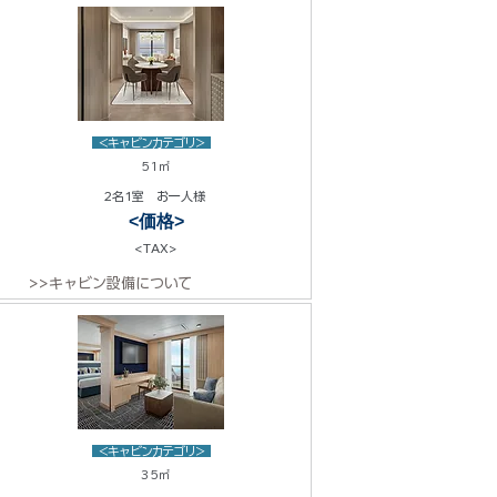
<キャビンカテゴリ>
51㎡
2名1室 お一人様
<価格>
<TAX>
>>キャビン設備について
<キャビンカテゴリ>
35㎡