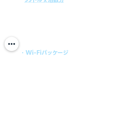
上記のクルーズ料金にオールインクルー
シブパッケージを追加するだけで、
船上で解き放たれた楽しさを味わえま
す。​
オールインパッケージには下記が含まれ
ます。
・Wi-Fiパッケージ
・無制限のビール
・ワイン、カクテル
・チップ
快適なクルーズを楽しみたい方、お得に
オールインクルーシブを楽しみたい方へ
の選択肢です。