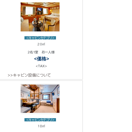
<キャビンカテゴリ>
20㎡
2名1室 お一人様
<価格>
<TAX>
>>キャビン設備について
<キャビンカテゴリ>
18㎡