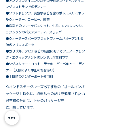
​●アンフォラダイニング以外の予約制スペシャルダイニ
ングレストランでのディナー
●ソフトドリンク、炭酸水などを含むボトル入りミネラ
ルウォーター、コーヒー、紅茶
●客室でのフルーツバスケット、生花、DVDレンタル、
ロクシタンのバスアメニティ、スリッパ
●ウォータースポーツプラットフォームがオープンした
時のマリンスポーツ
●カリブ海、タヒチなどの航路においてシュノーケリン
グ・エクイップメントのレンタルが無料です
​●シグネシャー・ヨット・デッキ・バーベキュー・ディ
ナー（天候により中止の場合あり）
●上陸時のテンダーボート使用料
ウインドスタークルーズおすすめの「オールインパ
ッケージ」以外に、必要なものだけを追加されたい
お客様のために、下記のパッケージを
ご用意しています。