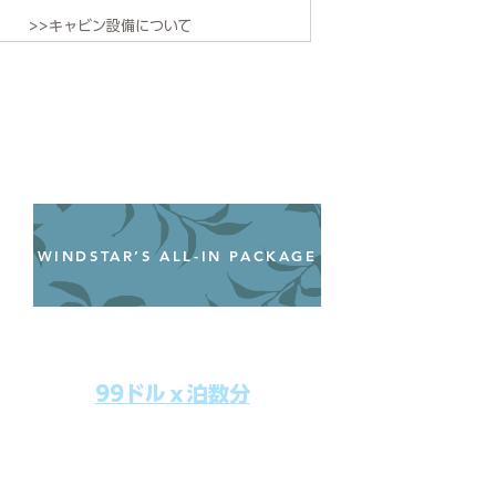
>>キャビン設備について
WINDSTAR’S ALL-IN PACKAGE
オールインクルーシブパッケージ
わずか99ドル／一人一泊あたり
99ドルｘ泊数分
上記のクルーズ料金にオールインクルー
シブパッケージを追加するだけで、
船上で解き放たれた楽しさを味わえま