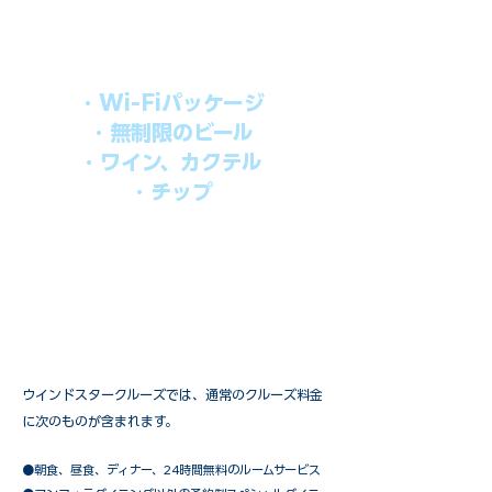
す。​
オールインパッケージには下記が含まれ
ます。
・Wi-Fiパッケージ
・無制限のビール
・ワイン、カクテル
・チップ
快適なクルーズを楽しみたい方、お得に
オールインクルーシブを楽しみたい方へ
の選択肢です。
ウインドスタークルーズでは、通常のクルーズ料金
に次のものが含まれます。
●朝食、昼食、ディナー、24時間無料のルームサービス