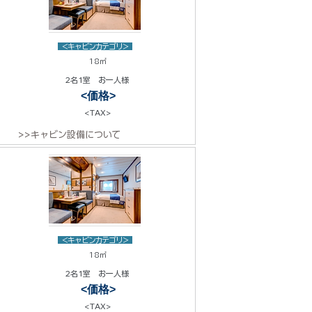
<キャビンカテゴリ>
18㎡
2名1室 お一人様
<価格>
<TAX>
>>キャビン設備について
<キャビンカテゴリ>
18㎡
2名1室 お一人様
<価格>
<TAX>