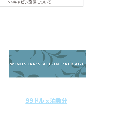
>>キャビン設備について
WINDSTAR’S ALL-IN PACKAGE
オールインクルーシブパッケージ
わずか99ドル／一人一泊あたり
99ドルｘ泊数分
上記のクルーズ料金にオールインクルー
シブパッケージを追加するだけで、
船上で解き放たれた楽しさを味わえま
す。​