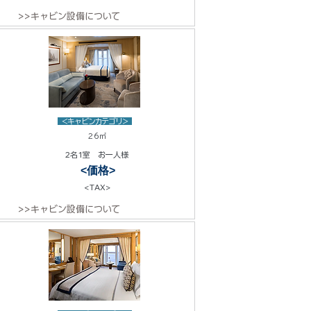
>>キャビン設備について
<キャビンカテゴリ>
26㎡
2名1室 お一人様
<価格>
<TAX>
>>キャビン設備について