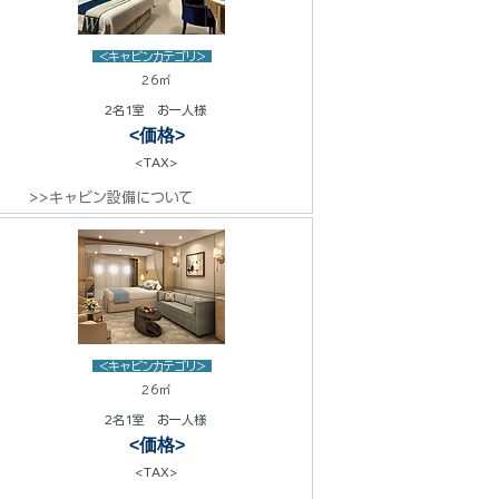
<キャビンカテゴリ>
26㎡
2名1室 お一人様
<価格>
<TAX>
>>キャビン設備について
<キャビンカテゴリ>
26㎡
2名1室 お一人様
<価格>
<TAX>