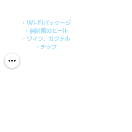
オールインパッケージには下記が含まれ
ます。
・Wi-Fiパッケージ
・無制限のビール
・ワイン、カクテル
・チップ
快適なクルーズを楽しみたい方、お得に
オールインクルーシブを楽しみたい方へ
の選択肢です。
ウインドスタークルーズでは、通常のクルーズ料金
に次のものが含まれます。
●朝食、昼食、ディナー、24時間無料のルームサービス
​●アンフォラダイニング以外の予約制スペシャルダイニ