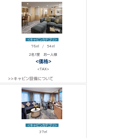
<キャビンカテゴリ>
76㎡ / 54㎡
2名1室 お一人様
<価格>
<TAX>
>>キャビン設備について
<キャビンカテゴリ>
37㎡