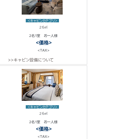
<キャビンカテゴリ>
26㎡
2名1室 お一人様
<価格>
<TAX>
>>キャビン設備について
<キャビンカテゴリ>
26㎡
2名1室 お一人様
<価格>
<TAX>