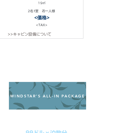
19㎡
2名1室 お一人様
<価格>
<TAX>
>>キャビン設備について
WINDSTAR’S ALL-IN PACKAGE
オールインクルーシブパッケージ
わずか99ドル／一人一泊あたり
99ドルｘ泊数分