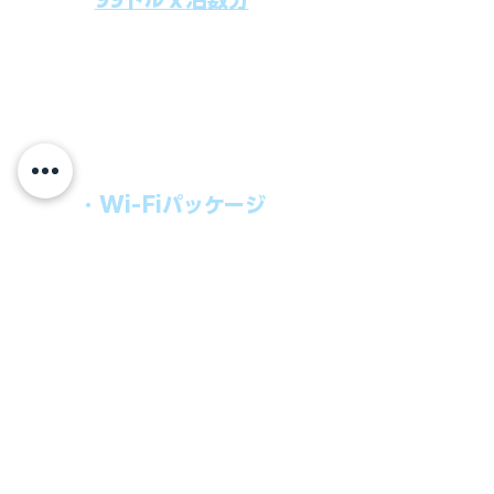
上記のクルーズ料金にオールインクルー
シブパッケージを追加するだけで、
船上で解き放たれた楽しさを味わえま
す。​
オールインパッケージには下記が含まれ
ます。
・Wi-Fiパッケージ
・無制限のビール
・ワイン、カクテル
・チップ
快適なクルーズを楽しみたい方、お得に
オールインクルーシブを楽しみたい方へ
の選択肢です。