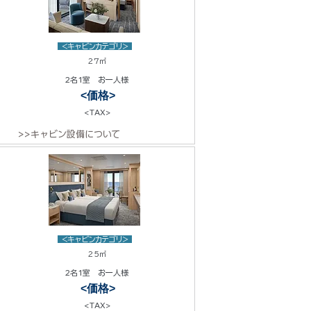
<キャビンカテゴリ>
27㎡
2名1室 お一人様
<価格>
<TAX>
>>キャビン設備について
<キャビンカテゴリ>
25㎡
2名1室 お一人様
<価格>
<TAX>