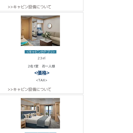
>>キャビン設備について
<キャビンカテゴリ>
23㎡
2名1室 お一人様
<価格>
<TAX>
>>キャビン設備について