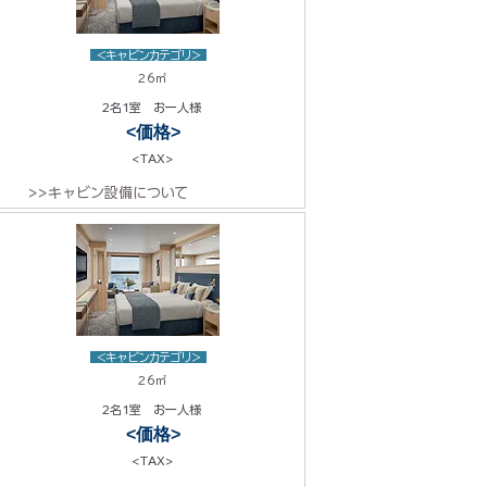
<キャビンカテゴリ>
26㎡
2名1室 お一人様
<価格>
<TAX>
>>キャビン設備について
<キャビンカテゴリ>
26㎡
2名1室 お一人様
<価格>
<TAX>