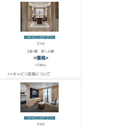
<キャビンカテゴリ>
51㎡
2名1室 お一人様
<価格>
<TAX>
>>キャビン設備について
<キャビンカテゴリ>
35㎡