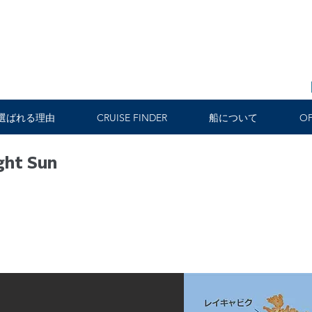
選ばれる理由
CRUISE FINDER
船について
OF
ght Sun