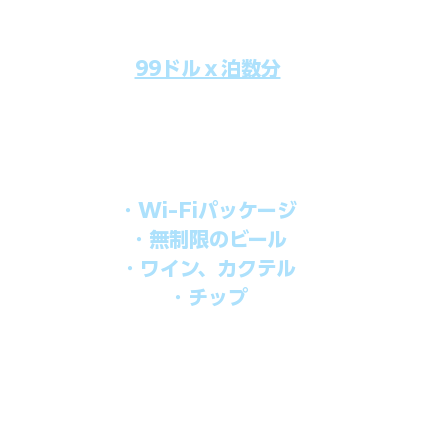
99ドルｘ泊数分
のクルーズ料金にオールインクルーシブパッケージを追加するだけで
船上で解き放たれた楽しさを味わえます。​
オールインパッケージには下記が含まれます。
・Wi-Fiパッケージ
・無制限のビール
・ワイン、カクテル
・チップ
を楽しみたい方、お得にオールインクルーシブを楽しみたい方への