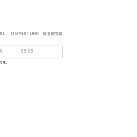
AL
DEPRATURE
​寄港地情報
00
88:88
ます。
ーシブパッケージ
ル／一人一泊あたり