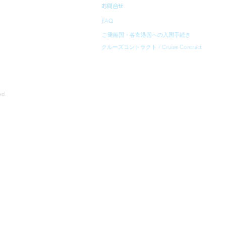
お問合せ
FAQ
ご乗船国・各寄港国への入国手続き
クルーズコントラクト / Cruise Contract
rved.
寄港地等は、予告無く変更になることがあります。