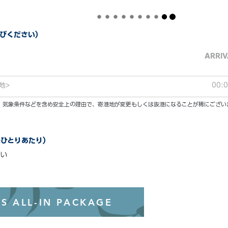
びください）
ARRIV
地>
00:
い。気象条件などを含め安全上の理由で、寄港地が変更もしくは抜港になることが稀にござい
のひとりあたり）
い
オールインクル
S ALL-IN PACKAGE
わずか99ド