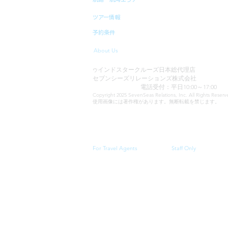
ツアー情報
予約条件
About Us
インドスタークルーズ日本総代理店
ウ
セブンシーズリレーションズ株式会社
TEL:03-6869-7117
電話受付：平日10:00～17:00
Copyright 2025 SevenSeas Relations, Inc. All Rights Rese
使用画像には著作権があります。無断転載を禁じます。
当サイトに表示される料金、クルーズスケジュール・
For Travel Agents
Staff Only