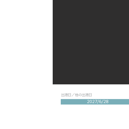
出港日／他の出港日
2027/6/28