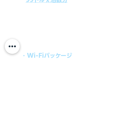
上記のクルーズ料金にオールインクルー
シブパッケージを追加するだけで、
船上で解き放たれた楽しさを味わえま
す。​
オールインパッケージには下記が含まれ
ます。
・Wi-Fiパッケージ
・無制限のビール
・ワイン、カクテル
・チップ
快適なクルーズを楽しみたい方、お得に
オールインクルーシブを楽しみたい方へ
の選択肢です。