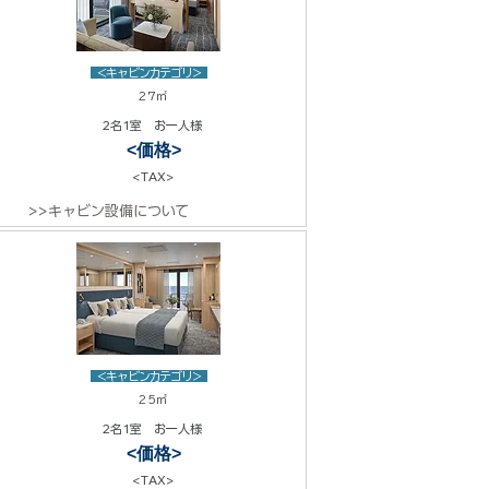
<キャビンカテゴリ>
27㎡
2名1室 お一人様
<価格>
<TAX>
>>キャビン設備について
<キャビンカテゴリ>
25㎡
2名1室 お一人様
<価格>
<TAX>