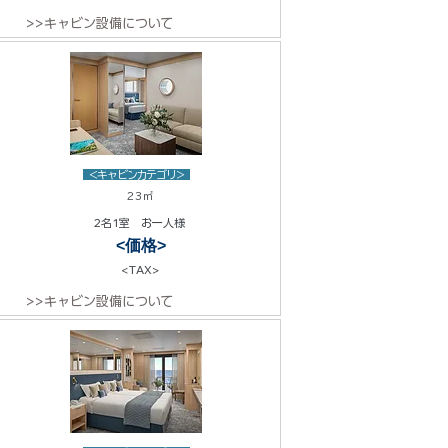
>>キャビン設備について
<キャビンカテゴリ>
23㎡
2名1室 お一人様
<価格>
<TAX>
>>キャビン設備について