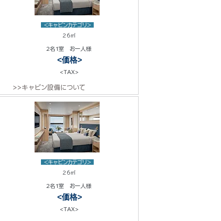
<キャビンカテゴリ>
26㎡
2名1室 お一人様
<価格>
<TAX>
>>キャビン設備について
<キャビンカテゴリ>
26㎡
2名1室 お一人様
<価格>
<TAX>