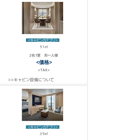
<キャビンカテゴリ>
51㎡
2名1室 お一人様
<価格>
<TAX>
>>キャビン設備について
<キャビンカテゴリ>
35㎡