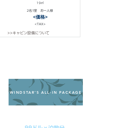
19㎡
2名1室 お一人様
<価格>
<TAX>
>>キャビン設備について
WINDSTAR’S ALL-IN PACKAGE
オールインクルーシブパッケージ
わずか99ドル／一人一泊あたり
99ドルｘ泊数分