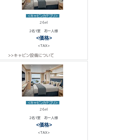
<キャビンカテゴリ>
26㎡
2名1室 お一人様
<価格>
<TAX>
>>キャビン設備について
<キャビンカテゴリ>
26㎡
2名1室 お一人様
<価格>
<TAX>