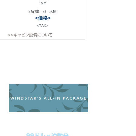
19㎡
2名1室 お一人様
<価格>
<TAX>
>>キャビン設備について
WINDSTAR’S ALL-IN PACKAGE
オールインクルーシブパッケージ
わずか99ドル／一人一泊あたり
99ドルｘ泊数分