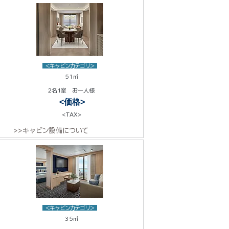
<キャビンカテゴリ>
51㎡
2名1室 お一人様
<価格>
<TAX>
>>キャビン設備について
<キャビンカテゴリ>
35㎡