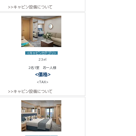
>>キャビン設備について
<キャビンカテゴリ>
23㎡
2名1室 お一人様
<価格>
<TAX>
>>キャビン設備について