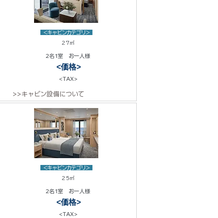
<キャビンカテゴリ>
27㎡
2名1室 お一人様
<価格>
<TAX>
>>キャビン設備について
<キャビンカテゴリ>
25㎡
2名1室 お一人様
<価格>
<TAX>