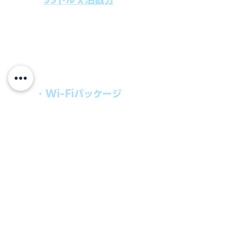
上記のクルーズ料金にオールインクルー
シブパッケージを追加するだけで、
船上で解き放たれた楽しさを味わえま
す。​
オールインパッケージには下記が含まれ
ます。
・Wi-Fiパッケージ
・無制限のビール
・ワイン、カクテル
・チップ
快適なクルーズを楽しみたい方、お得に
オールインクルーシブを楽しみたい方へ
の選択肢です。