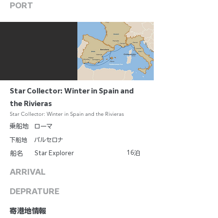
PORT
Star Collector: Winter in Spain and
the Rivieras
Star Collector: Winter in Spain and the Rivieras
乗船地
ローマ
下船地
バルセロナ
16
Star Explorer
泊
船名
ARRIVAL
DEPRATURE
​寄港地情報