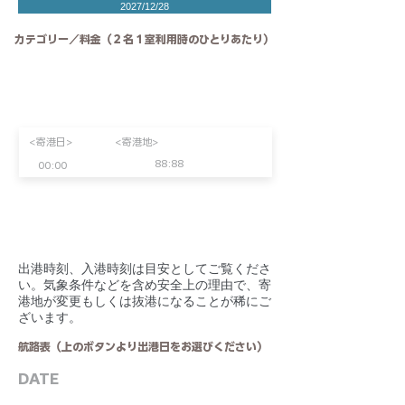
2027/12/28
カテゴリー／料金（２名１室利用時のひとりあたり）
<寄港日>
<寄港地>
88:88
00:00
​出港時刻、入港時刻は目安としてご覧くださ
い。気象条件などを含め安全上の理由で、寄
港地が変更もしくは抜港になることが稀にご
ざいます。
航路表（上のボタンより出港日をお選びください）
DATE