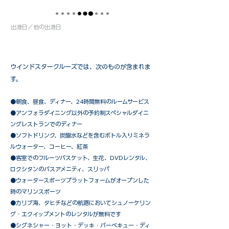
出港日／他の出港日
ウインドスタークルーズでは、次のものが含まれま
す。
●朝食、昼食、ディナー、24時間無料のルームサービス
​●アンフォラダイニング以外の予約制スペシャルダイニ
ングレストランでのディナー
●ソフトドリンク、炭酸水などを含むボトル入りミネラ
ルウォーター、コーヒー、紅茶
●客室でのフルーツバスケット、生花、DVDレンタル、
ロクシタンのバスアメニティ、スリッパ
●ウォータースポーツプラットフォームがオープンした
時のマリンスポーツ
●カリブ海、タヒチなどの航路においてシュノーケリン
グ・エクイップメントのレンタルが無料です
​●シグネシャー・ヨット・デッキ・バーベキュー・ディ