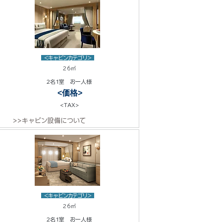
<キャビンカテゴリ>
26㎡
2名1室 お一人様
<価格>
<TAX>
>>キャビン設備について
<キャビンカテゴリ>
26㎡
2名1室 お一人様