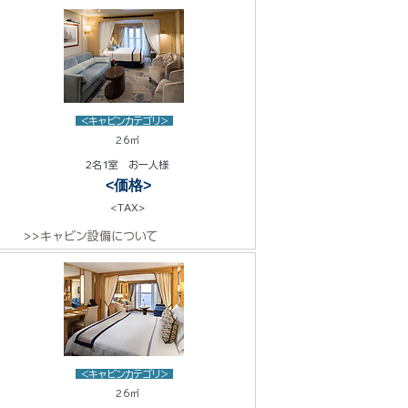
<キャビンカテゴリ>
26㎡
2名1室 お一人様
<価格>
<TAX>
>>キャビン設備について
<キャビンカテゴリ>
26㎡