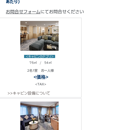
あたり）
お問合せフォーム
にてお問合せください
<キャビンカテゴリ>
76㎡ / 54㎡
2名1室 お一人様
<価格>
<TAX>
>>キャビン設備について