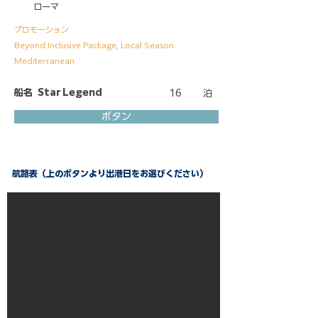
ローマ
プロモーション
Beyond Inclusive Package, Local Season
Mediterranean
船名
Star Legend
16
泊
ボタン
航路表（上のボタンより出港日をお選びください）