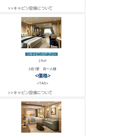
>>キャビン設備について
<キャビンカテゴリ>
26㎡
2名1室 お一人様
<価格>
<TAX>
>>キャビン設備について