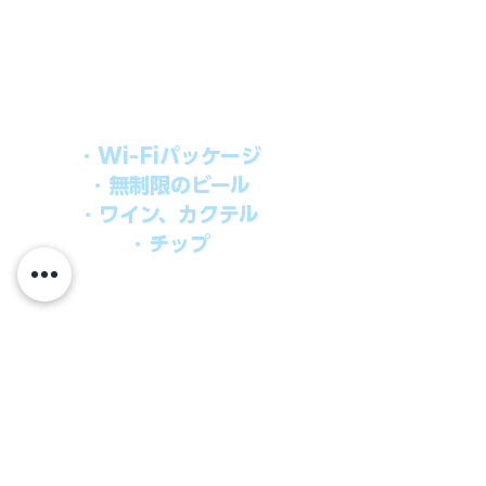
上記のクルーズ料金にオールインクルー
シブパッケージを追加するだけで、
船上で解き放たれた楽しさを味わえま
す。​
オールインパッケージには下記が含まれ
ます。
・Wi-Fiパッケージ
・無制限のビール
・ワイン、カクテル
・チップ
快適なクルーズを楽しみたい方、お得に
オールインクルーシブを楽しみたい方へ
の選択肢です。
ウインドスタークルーズでは、通常のクルーズ料金
に次のものが含まれます。