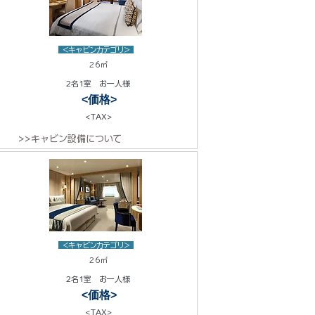
<キャビンカテゴリ>
26㎡
2名1室 お一人様
<価格>
<TAX>
>>キャビン設備について
<キャビンカテゴリ>
26㎡
2名1室 お一人様
<価格>
<TAX>