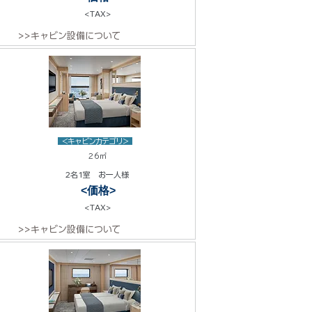
<TAX>
>>キャビン設備について
<キャビンカテゴリ>
26㎡
2名1室 お一人様
<価格>
<TAX>
>>キャビン設備について