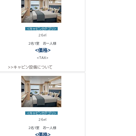
<キャビンカテゴリ>
26㎡
2名1室 お一人様
<価格>
<TAX>
>>キャビン設備について
<キャビンカテゴリ>
26㎡
2名1室 お一人様
<価格>