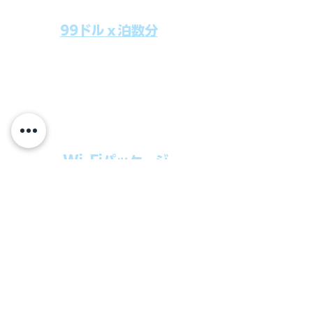
99ドルｘ泊数分
上記のクルーズ料金にオールインクルー
シブパッケージを追加するだけで、
船上で解き放たれた楽しさを味わえま
す。​
オールインパッケージには下記が含まれ
ます。
・Wi-Fiパッケージ
・無制限のビール
・ワイン、カクテル
・チップ
快適なクルーズを楽しみたい方、お得に
オールインクルーシブを楽しみたい方へ
の選択肢です。