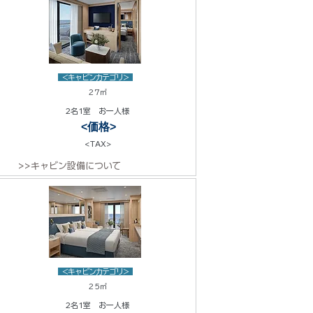
<キャビンカテゴリ>
27㎡
2名1室 お一人様
<価格>
<TAX>
>>キャビン設備について
<キャビンカテゴリ>
25㎡
2名1室 お一人様