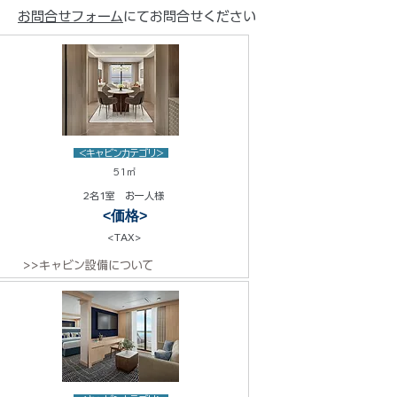
お問合せフォーム
にてお問合せください
<キャビンカテゴリ>
51㎡
2名1室 お一人様
<価格>
<TAX>
>>キャビン設備について