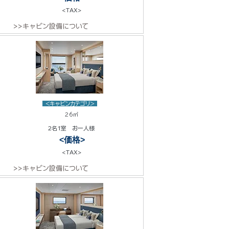
<TAX>
>>キャビン設備について
<キャビンカテゴリ>
26㎡
2名1室 お一人様
<価格>
<TAX>
>>キャビン設備について