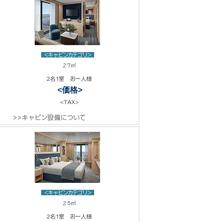
<キャビンカテゴリ>
27㎡
2名1室 お一人様
<価格>
<TAX>
>>キャビン設備について
<キャビンカテゴリ>
25㎡
2名1室 お一人様