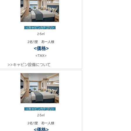
<キャビンカテゴリ>
26㎡
2名1室 お一人様
<価格>
<TAX>
>>キャビン設備について
<キャビンカテゴリ>
26㎡
2名1室 お一人様
<価格>