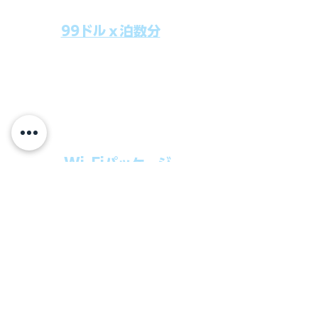
99ドルｘ泊数分
上記のクルーズ料金にオールインクルー
シブパッケージを追加するだけで、
船上で解き放たれた楽しさを味わえま
す。​
オールインパッケージには下記が含まれ
ます。
・Wi-Fiパッケージ
・無制限のビール
・ワイン、カクテル
・チップ
快適なクルーズを楽しみたい方、お得に
オールインクルーシブを楽しみたい方へ
の選択肢です。