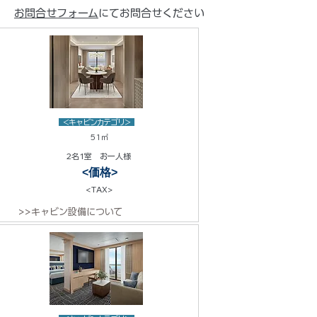
お問合せフォーム
にてお問合せください
<キャビンカテゴリ>
51㎡
2名1室 お一人様
<価格>
<TAX>
>>キャビン設備について