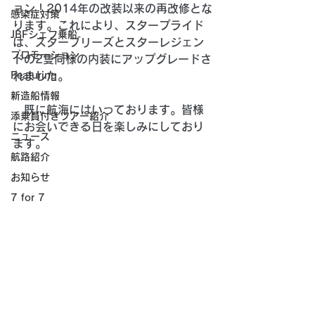
ョン！2014年の改装以来の再改修とな
感染症対策
ります。これにより、スタープライド
JBFシェフ乗船
は、スターブリーズとスターレジェン
プロモーション
ドの2隻同様の内装にアップグレードさ
Featuring
れました。
新造船情報
　既に航海にはいっております。皆様
添乗員付きツアー紹介
にお会いできる日を楽しみにしており
ニュース
ます。
航路紹介
お知らせ
7 for 7