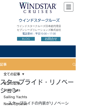
ウインドスタークルーズ
ウインドスタークルーズ日本総代理店
セブンシーズリレーションズ株式会社
電話受付：平日10:00～17:00
BLOG
お問合せ
記事
全ての記事
スタープライド・リノベー
全ての記事
ション
Star Class
Sailing Yachts
　スタープライドの内装がリノベーシ
News Updates