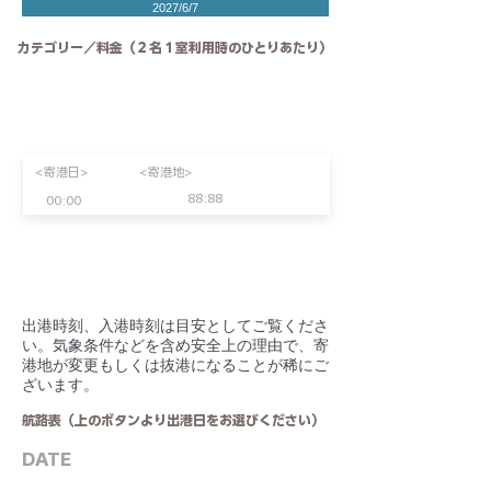
2027/6/7
カテゴリー／料金（２名１室利用時のひとりあたり）
<寄港日>
<寄港地>
88:88
00:00
​出港時刻、入港時刻は目安としてご覧くださ
い。気象条件などを含め安全上の理由で、寄
港地が変更もしくは抜港になることが稀にご
ざいます。
航路表（上のボタンより出港日をお選びください）
DATE