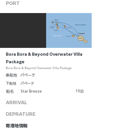
PORT
Bora Bora & Beyond Overwater Villa
Package
Bora Bora & Beyond Overwater Villa Package
乗船地
パペーテ
下船地
パペーテ
10
Star Breeze
泊
船名
ARRIVAL
DEPRATURE
​寄港地情報