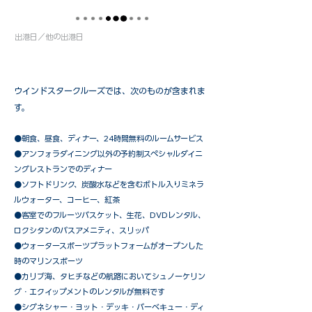
出港日／他の出港日
ウインドスタークルーズでは、次のものが含まれま
す。
●朝食、昼食、ディナー、24時間無料のルームサービス
​●アンフォラダイニング以外の予約制スペシャルダイニ
ングレストランでのディナー
●ソフトドリンク、炭酸水などを含むボトル入りミネラ
ルウォーター、コーヒー、紅茶
●客室でのフルーツバスケット、生花、DVDレンタル、
ロクシタンのバスアメニティ、スリッパ
●ウォータースポーツプラットフォームがオープンした
時のマリンスポーツ
●カリブ海、タヒチなどの航路においてシュノーケリン
グ・エクイップメントのレンタルが無料です
​●シグネシャー・ヨット・デッキ・バーベキュー・ディ