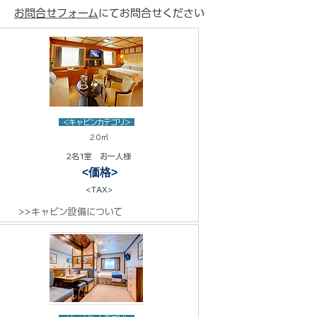
お問合せフォーム
にてお問合せください
<キャビンカテゴリ>
20㎡
2名1室 お一人様
<価格>
<TAX>
>>キャビン設備について