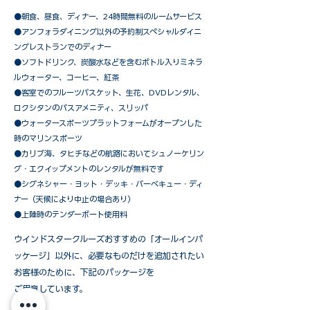
●朝食、昼食、ディナー、24時間無料のルームサービス
​●アンフォラダイニング以外の予約制スペシャルダイニ
ングレストランでのディナー
●ソフトドリンク、炭酸水などを含むボトル入りミネラ
ルウォーター、コーヒー、紅茶
●客室でのフルーツバスケット、生花、DVDレンタル、
ロクシタンのバスアメニティ、スリッパ
●ウォータースポーツプラットフォームがオープンした
時のマリンスポーツ
●カリブ海、タヒチなどの航路においてシュノーケリン
グ・エクイップメントのレンタルが無料です
​●シグネシャー・ヨット・デッキ・バーベキュー・ディ
ナー（天候により中止の場合あり）
●上陸時のテンダーボート使用料
ウインドスタークルーズおすすめの「オールインパ
ッケージ」以外に、必要なものだけを追加されたい
お客様のために、下記のパッケージを
ご用意しています。