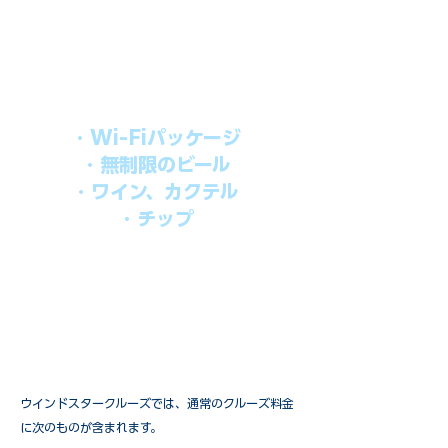
上記のクルーズ料金にオールインクルー
シブパッケージを追加するだけで、
船上で解き放たれた楽しさを味わえま
す。​
オールインパッケージには下記が含まれ
ます。
・Wi-Fiパッケージ
・無制限のビール
・ワイン、カクテル
・チップ
快適なクルーズを楽しみたい方、お得に
オールインクルーシブを楽しみたい方へ
の選択肢です。
ウインドスタークルーズでは、通常のクルーズ料金
に次のものが含まれます。