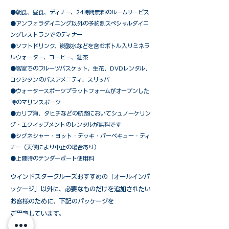
●朝食、昼食、ディナー、24時間無料のルームサービス
​●アンフォラダイニング以外の予約制スペシャルダイニ
ングレストランでのディナー
●ソフトドリンク、炭酸水などを含むボトル入りミネラ
ルウォーター、コーヒー、紅茶
●客室でのフルーツバスケット、生花、DVDレンタル、
ロクシタンのバスアメニティ、スリッパ
●ウォータースポーツプラットフォームがオープンした
時のマリンスポーツ
●カリブ海、タヒチなどの航路においてシュノーケリン
グ・エクイップメントのレンタルが無料です
​●シグネシャー・ヨット・デッキ・バーベキュー・ディ
ナー（天候により中止の場合あり）
●上陸時のテンダーボート使用料
ウインドスタークルーズおすすめの「オールインパ
ッケージ」以外に、必要なものだけを追加されたい
お客様のために、下記のパッケージを
ご用意しています。