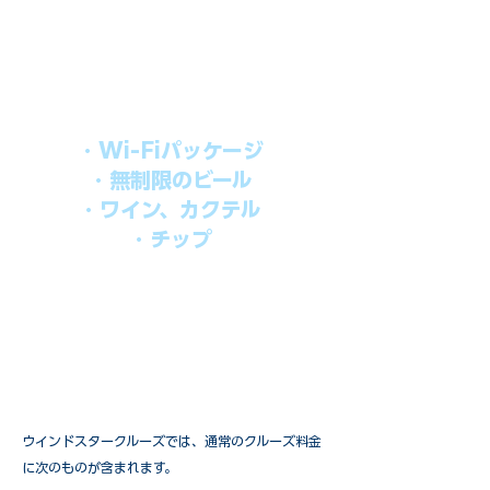
上記のクルーズ料金にオールインクルー
シブパッケージを追加するだけで、
船上で解き放たれた楽しさを味わえま
す。​
オールインパッケージには下記が含まれ
ます。
・Wi-Fiパッケージ
・無制限のビール
・ワイン、カクテル
・チップ
快適なクルーズを楽しみたい方、お得に
オールインクルーシブを楽しみたい方へ
の選択肢です。
ウインドスタークルーズでは、通常のクルーズ料金
に次のものが含まれます。