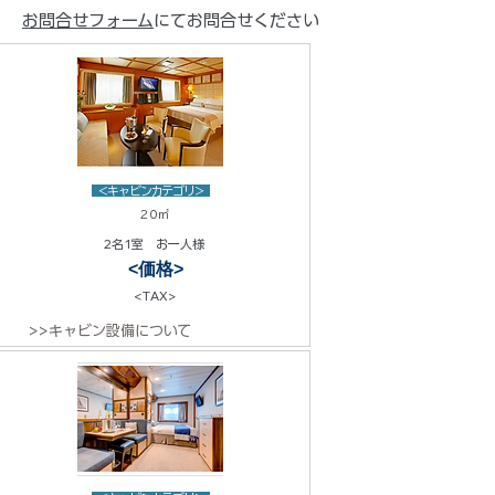
お問合せフォーム
にてお問合せください
<キャビンカテゴリ>
20㎡
2名1室 お一人様
<価格>
<TAX>
>>キャビン設備について