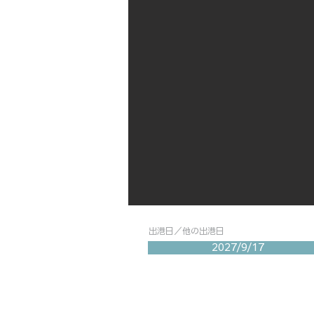
出港日／他の出港日
2027/9/17