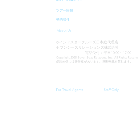
ツアー情報
予約条件
About Us
インドスタークルーズ日本総代理店
ウ
セブンシーズリレーションズ株式会社
TEL:03-6869-7117
電話受付：平日10:00～17:00
Copyright 2025 SevenSeas Relations, Inc. All Rights Rese
使用画像には著作権があります。無断転載を禁じます。
当サイトに表示される料金、クルーズスケジュール・
For Travel Agents
Staff Only