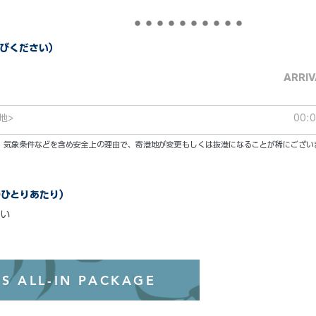
びください）
ARRIV
地>
00:
い。気象条件などを含め安全上の理由で、寄港地が変更もしくは抜港になることが稀にござい
のひとりあたり）
い
オールインクル
S ALL-IN PACKAGE
わずか99ド