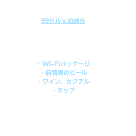
99ドルｘ泊数分
のクルーズ料金にオールインクルーシブパッケージを追加するだけで
船上で解き放たれた楽しさを味わえます。​
オールインパッケージには下記が含まれます。
・Wi-Fiパッケージ
・無制限のビール
・ワイン、カクテル
・チップ
を楽しみたい方、お得にオールインクルーシブを楽しみたい方への