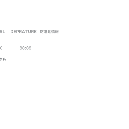
AL
DEPRATURE
​寄港地情報
00
88:88
ます。
ーシブパッケージ
ル／一人一泊あたり