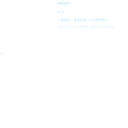
お問合せ
FAQ
ご乗船国・各寄港国への入国手続き
クルーズコントラクト / Cruise Contract
rved.
寄港地等は、予告無く変更になることがあります。