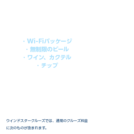
上記のクルーズ料金にオールインクルー
シブパッケージを追加するだけで、
船上で解き放たれた楽しさを味わえま
す。​
オールインパッケージには下記が含まれ
ます。
・Wi-Fiパッケージ
・無制限のビール
・ワイン、カクテル
・チップ
快適なクルーズを楽しみたい方、お得に
オールインクルーシブを楽しみたい方へ
の選択肢です。
ウインドスタークルーズでは、通常のクルーズ料金
に次のものが含まれます。