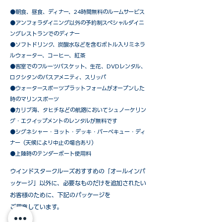
●朝食、昼食、ディナー、24時間無料のルームサービス
​●アンフォラダイニング以外の予約制スペシャルダイニ
ングレストランでのディナー
●ソフトドリンク、炭酸水などを含むボトル入りミネラ
ルウォーター、コーヒー、紅茶
●客室でのフルーツバスケット、生花、DVDレンタル、
ロクシタンのバスアメニティ、スリッパ
●ウォータースポーツプラットフォームがオープンした
時のマリンスポーツ
●カリブ海、タヒチなどの航路においてシュノーケリン
グ・エクイップメントのレンタルが無料です
​●シグネシャー・ヨット・デッキ・バーベキュー・ディ
ナー（天候により中止の場合あり）
●上陸時のテンダーボート使用料
ウインドスタークルーズおすすめの「オールインパ
ッケージ」以外に、必要なものだけを追加されたい
お客様のために、下記のパッケージを
ご用意しています。