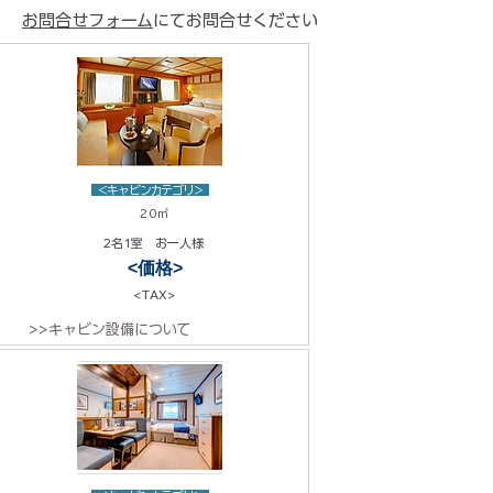
お問合せフォーム
にてお問合せください
<キャビンカテゴリ>
20㎡
2名1室 お一人様
<価格>
<TAX>
>>キャビン設備について