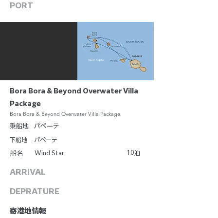
PORT
Bora Bora & Beyond Overwater Villa
Package
Bora Bora & Beyond Overwater Villa Package
乗船地
パペーテ
下船地
パペーテ
10
Wind Star
泊
船名
ARRIVAL
DEPRATURE
​寄港地情報