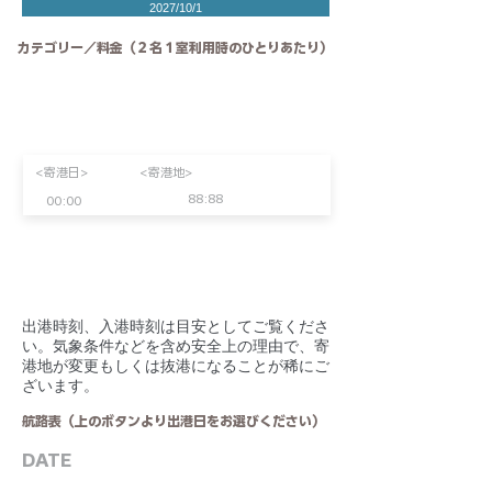
2027/10/1
カテゴリー／料金（２名１室利用時のひとりあたり）
<寄港日>
<寄港地>
88:88
00:00
​出港時刻、入港時刻は目安としてご覧くださ
い。気象条件などを含め安全上の理由で、寄
港地が変更もしくは抜港になることが稀にご
ざいます。
航路表（上のボタンより出港日をお選びください）
DATE