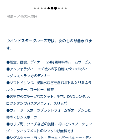
出港日／他の出港日
ウインドスタークルーズでは、次のものが含まれま
す。
●朝食、昼食、ディナー、24時間無料のルームサービス
​●アンフォラダイニング以外の予約制スペシャルダイニ
ングレストランでのディナー
●ソフトドリンク、炭酸水などを含むボトル入りミネラ
ルウォーター、コーヒー、紅茶
●客室でのフルーツバスケット、生花、DVDレンタル、
ロクシタンのバスアメニティ、スリッパ
●ウォータースポーツプラットフォームがオープンした
時のマリンスポーツ
●カリブ海、タヒチなどの航路においてシュノーケリン
グ・エクイップメントのレンタルが無料です
​●シグネシャー・ヨット・デッキ・バーベキュー・ディ